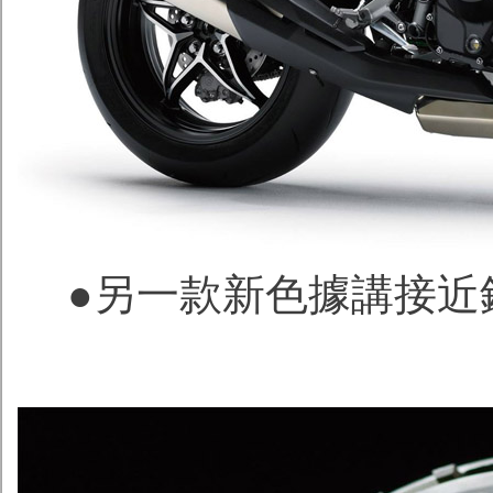
●另一款新色據講接近鏡黑