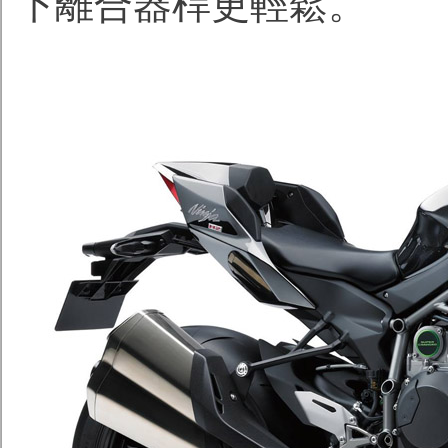
下離合器桿更輕鬆。