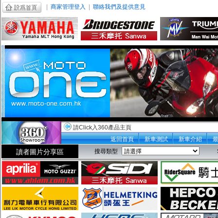
|
商家管理登入
|
聯絡我們及提供意見
請Click入360產品主頁
返回首頁
新車測試
新車介紹
讀者圖片分享區
搜尋類型