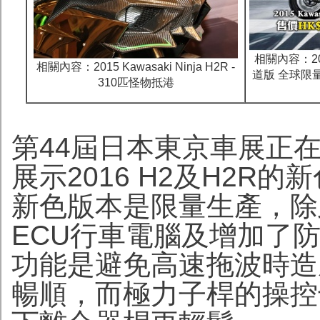
相關內容：
2
相關內容：
2015 Kawasaki Ninja H2R -
道版 全球限量配
310匹怪物抵港
第44屆日本東京車展正在
展示2016 H2及H2R
新色版本是限量生產，除
ECU行車電腦及增加了防鎖死離
功能是避免高速拖波時造
暢順，而極力子桿的操控