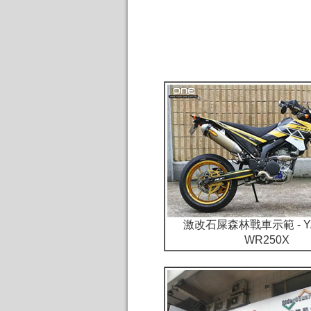
激改石屎森林戰車示範 - Y
WR250X