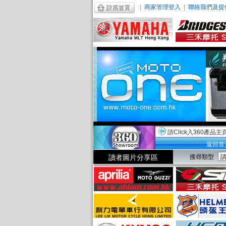
|
商家管理登入
|
聯絡我們及提
請Click入360產品主
返回首
讀者圖片分享區
搜尋類型