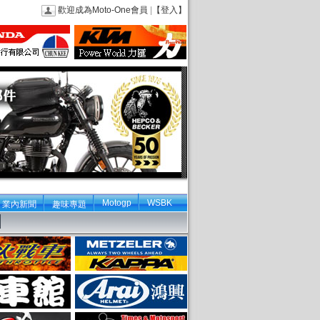
歡迎成為Moto-One會員
|
【登入】
Motogp
WSBK
業內新聞
趣味專題