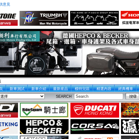
供意見
頁
頁
新車測試
新車介紹
最新産品
模特兒區
精選內容
經典機車
SEARCH