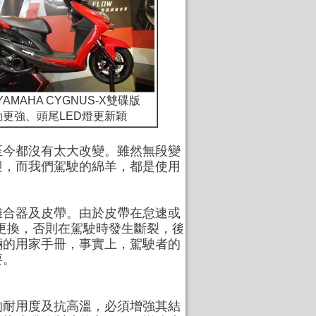
 YAMAHA CYGNUS-X雙碟版
動更強、頭尾LED燈更新穎
至今都沒有太大改變。雖然無段變
迎，而我們駕駛的綿羊，都是使用
離合器及皮帶。由於皮帶在怠速或
更換，否則在駕駛時發生斷裂，後
輛的用家手冊，事實上，駕駛者的
要。
的耐用度及抗高溫，必須增強其結