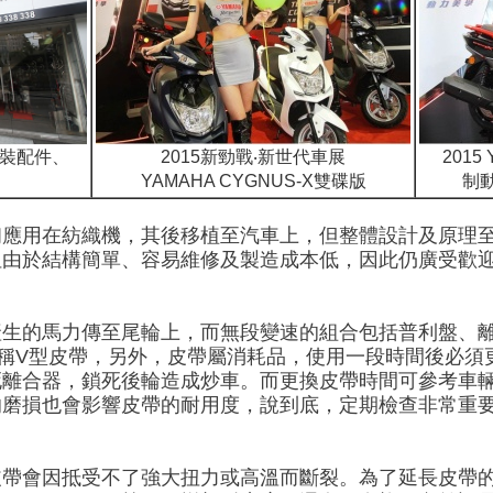
改裝配件、
2015新勁戰‧新世代車展
2015
YAMAHA CYGNUS-X雙碟版
制
初應用在紡織機，其後移植至汽車上，但整體設計及原理
但由於結構簡單、容易維修及製造成本低，因此仍廣受歡
產生的馬力傳至尾輪上，而無段變速的組合包括普利盤、
稱V型皮帶
，另外，皮帶屬消耗品，使用一段時間後必須
死離合器，鎖死後輪造成炒車。而更換皮帶時間可參考車
的磨損也會影響皮帶的耐用度，說到底，定期檢查非常重
皮帶會因
抵受不了強大扭力或高溫而斷裂
。為了延長皮帶