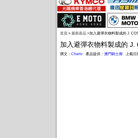
首頁
>
最新産品
>
加入避彈衣物料製成的 J. COS
加入避彈衣物料製成的 J. 
撰文：
Chario
產品提供：
澳門騎士廊
上載日