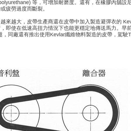
olyurethane) 等，可增加耐磨度
。還有，在橡膠內舖設
伸或疲勞過度而斷裂。
力越來越大，
皮帶生產商還在
皮帶中加入
製造避彈衣的 Kev
荷
，即使在低速高扭力情況下也能更穩定地傳送馬力。早前本誌
30普利盤，同廠還有推出使用Kevlar纖維物料製造的皮帶，駕
。