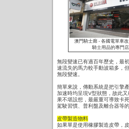
澳門騎士廊 - 各國電單車
騎士用品的專門店
無段變速已有過百年歷史，最
速流失的馬力較手動波箱多，
無段變速。
簡單來說，傳動系統是把引擎
加速時均呈現V型狀態，故
此又
果不堪設想，最嚴重可導致卡
駕駛習慣、普利盤及離合器等
皮帶製造物料
如果單是使用橡膠製造皮帶，