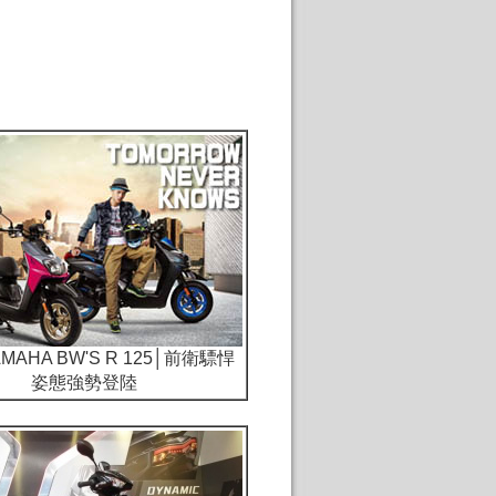
YAMAHA BW'S R 125│前衛驃悍
姿態強勢登陸