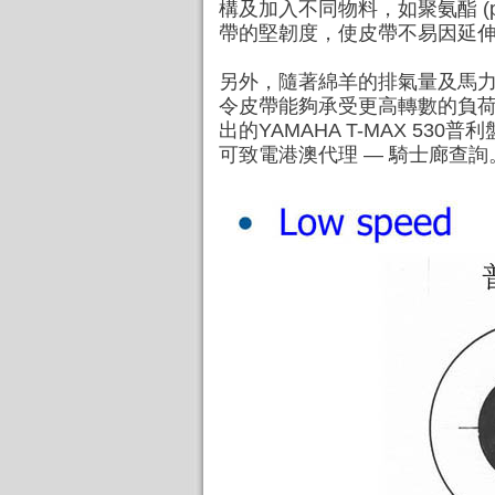
構及加入不同物料，
如聚氨酯 (p
帶的堅韌度，使皮帶不易因延
另外，隨著綿羊的排氣量及馬
令皮帶能夠承受更高轉數的負
出的YAMAHA T-MAX 5
可致電港澳代理 — 騎士廊查詢