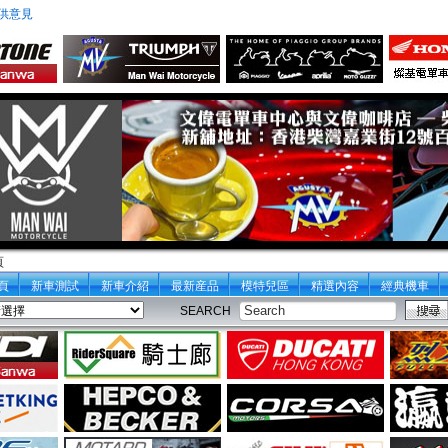
供意見
頁
頁
新車測試
新車介紹
最新産品
模特兒區
精選內容
經典機車
SEARCH