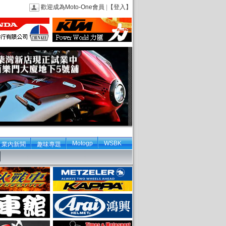
歡迎成為Moto-One會員
|
【登入】
Motogp
WSBK
業內新聞
趣味專題