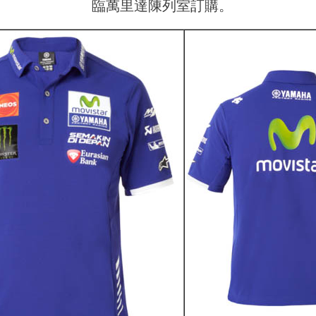
臨萬里達陳列室訂購。