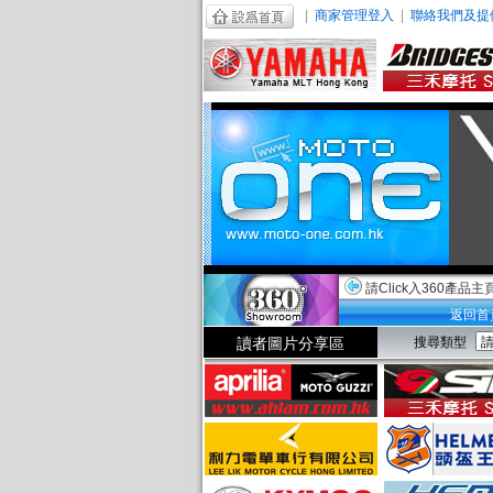
|
商家管理登入
|
聯絡我們及提
請Click入360產品主
返回首
讀者圖片分享區
搜尋類型