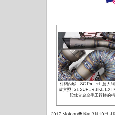
相關內容：
SC Project│意
款實照│S1 SUPERBIKE EXH
段鈦合金全手工銲接的精
2017 Motogp要等到3月