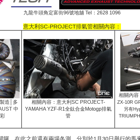
九龍牛頭角定富街96號地舖 Tel：2628 1096
意大利SC-PROJECT排氣管相關內容：
相關內容
大利製造│多
相關內容：意大利SC PROJECT-
ZX-10R G
AUST 中
YAMAHA YZF-R1全鈦合金Motogp排氣
另有Hyp
彩
管
TRIUMP
10日才開鑼，在此之前還有兩場冬測，分別於1月30日舉行的