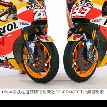
●馬坤斯及柏度莎將使用新款SC-PROJECT排氣管出賽