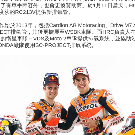
了有車手陣容外，也會更換贊助商。於1月11日當天，H
莎的RC213V提供新排氣管。
於2013年，包括Cardion AB Motoracing、Drive M7 Asp
JECT
排氣管，其後更擴展至WSBK車隊。而HRC負責人在
的衛星車隊－VDS及Moto 2車隊提供排氣系統，並協助沙高(Jo
ONDA廠隊使用
SC-PROJECT排氣系統
。