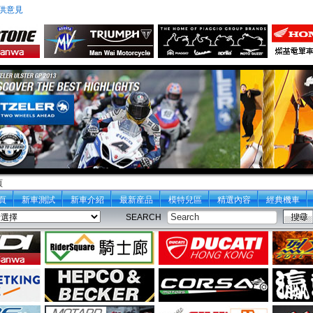
供意見
頁
頁
新車測試
新車介紹
最新産品
模特兒區
精選內容
經典機車
SEARCH