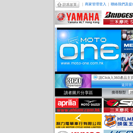
|
商家管理登入
|
聯絡我們及提
請Click入360產品主
返回首
讀者圖片分享區
搜尋類型