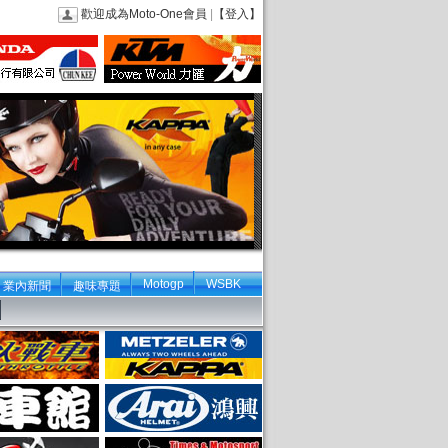
歡迎成為Moto-One會員
|
【登入】
Motogp
WSBK
業內新聞
趣味專題