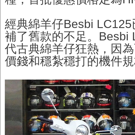
經典綿羊仔Besbi LC
補了舊款的不足。Besbi 
代古典綿羊仔狂熱，因為
價錢和穩紮穩打的機件規