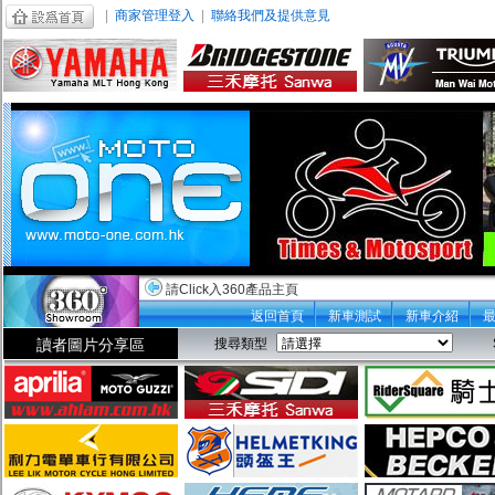
|
商家管理登入
|
聯絡我們及提供意見
請Click入360產品主頁
返回首頁
新車測試
新車介紹
讀者圖片分享區
搜尋類型