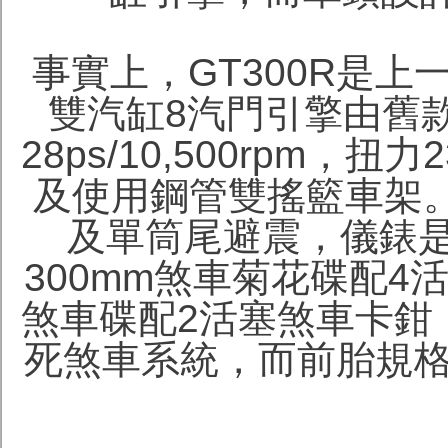
事實上，GT300R是上一
雙汽缸8汽門引擎由舊款2
28ps/10,500rpm，扭力
及使用鋼管雙搖籃車架。
及單筒尾避震，儀錶
300mm煞車菊花碟配4
煞車碟配2活塞煞車卡鉗，
死煞車系統，而前胎規格是110