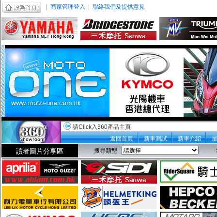
|
商家管理登入
|
聯絡我們及提供意見
請Click入360產品主頁
返回首頁
新車測試
新車介紹
讀者圖片分享區
搜尋類型