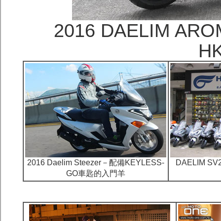
2016 DAELIM 
HK
2016 Daelim Steezer－配備KEYLESS-
DAELIM S
GO車匙的入門羊