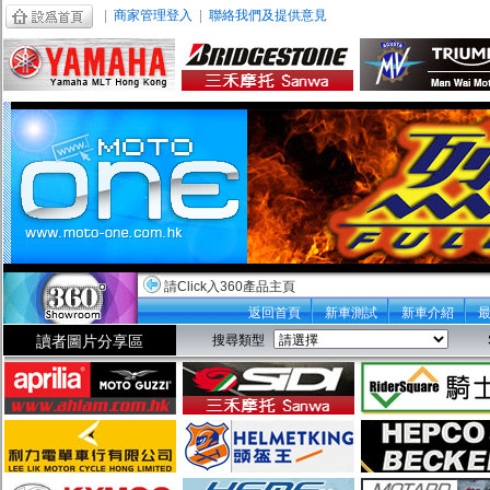
|
商家管理登入
|
聯絡我們及提供意見
請Click入360產品主頁
返回首頁
新車測試
新車介紹
讀者圖片分享區
搜尋類型