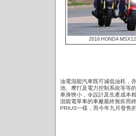
2016 HONDA MS
油電混能汽車既可減低油耗，
池、摩打及電力控制系統等等
車身狹小，令設計及生產成本
混能電單車的車廠最終無疾而終
PRIUS一樣，而今年九月發售的H