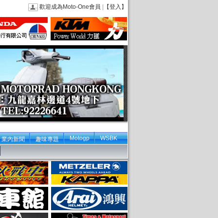
歡迎成為Moto-One會員
|
【登入】
Motogp
WSBK
業內新聞
趣味專題