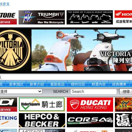
供意見
頁
頁
新車測試
新車介紹
最新産品
模特兒區
精選內容
經典機車
SEARCH