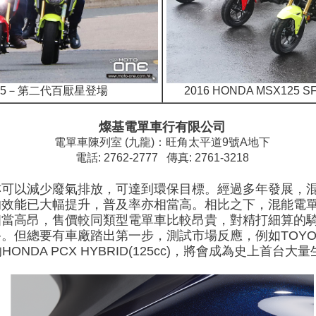
X125－第二代百厭星登場
2016 HONDA MSX1
燦基電單車行有限公司
電單車陳列室 (九龍)：旺角太平道9號A地下
電話: 2762-2777 傳真: 2761-3218
亦可以減少廢氣排放，可達到環保目標。經過多年發展，
的效能已大幅提升，普及率亦相當高。相比之下，混能電
相當高昂，售價較同類型電單車比較昂貴，對精打細算的
。但總要有車廠踏出第一步，測試市場反應，例如TOYOT
ONDA PCX HYBRID(125cc)，將會成為史上首台