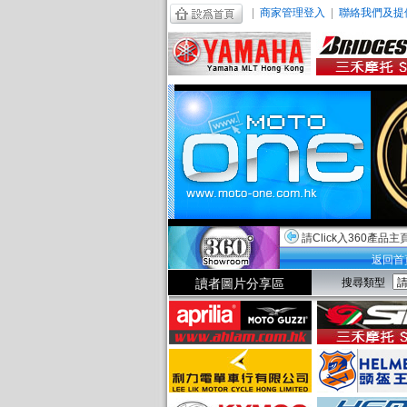
|
商家管理登入
|
聯絡我們及提
請Click入360產品主
返回首
讀者圖片分享區
搜尋類型