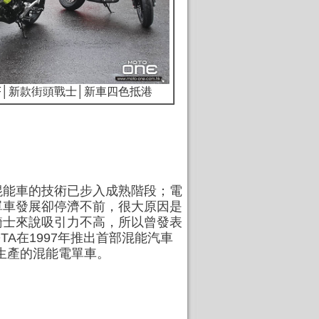
25 SF│新款街頭戰士│新車四色抵港
混能車的技術已步入成熟階段；電
單車發展卻停濟不前，很大原因是
騎士來說吸引力不高，所以曾發表
A在1997年推出首部混能汽車
大量生產的混能電單車。