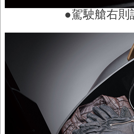
●駕駛艙右則