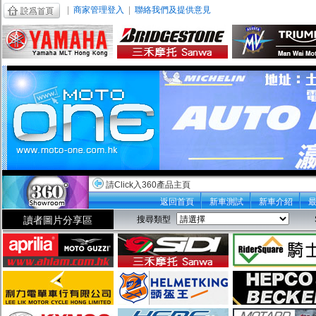
|
商家管理登入
|
聯絡我們及提供意見
請Click入360產品主頁
返回首頁
新車測試
新車介紹
讀者圖片分享區
搜尋類型