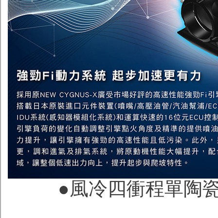
●
風冷四衝程單陶瓷