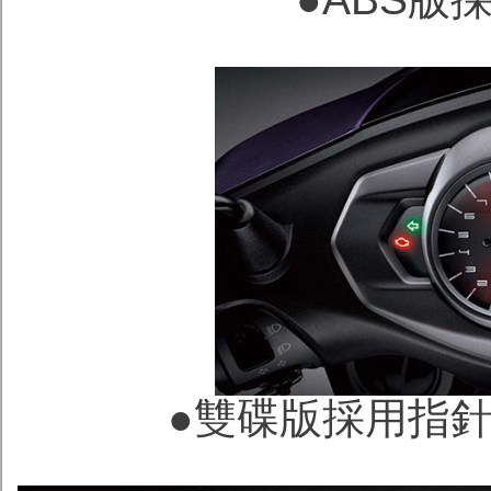
●雙碟版採用指