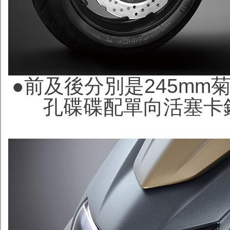
●
前及後分別是245mm
孔碟碟配單向活塞卡