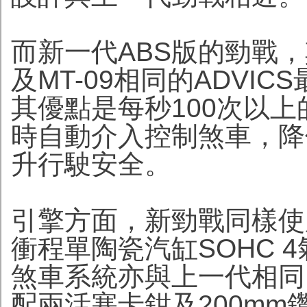
而新一代ABS版的勁戰，
及MT-09相同的ADVI
其優點是每秒100次以
時自動介入控制煞車，降
升行駛安全。
引擎方面，新勁戰同樣使
衝程單陶瓷汽缸SOHC 
煞車系統亦與上一代相同
配兩活塞卡鉗及200m