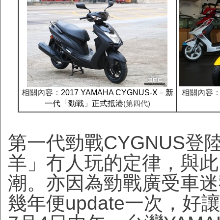
相關內容：
2017 YAMAHA CYGNUS-X－新
相關內容：Y
一代「勁戰」正式抵港
(第四代)
第一代勁戰CYGNUS
羊」冇人玩的定律，與此
潮。亦因為勁戰廣受車迷
幾年便update一次，好