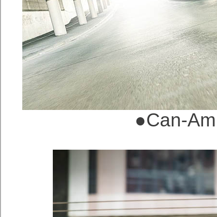
●
Can-A