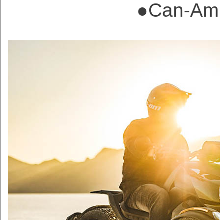
●
Can-A