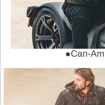
●
Can-A