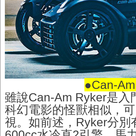
●
Can-A
雖說Can-Am Ryke
科幻電影的怪獸相似，可
視。如前述，Ryker分別
600cc水冷直2引擎，馬力