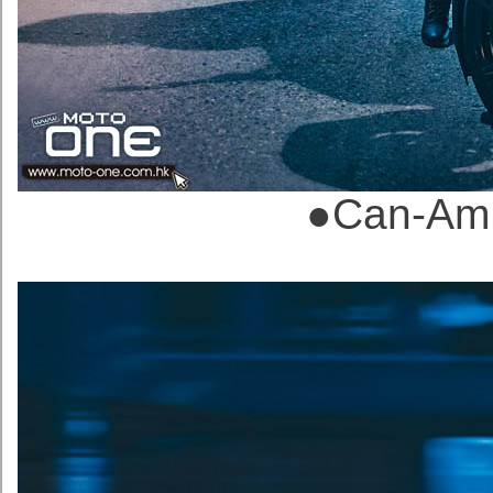
●
Can-A