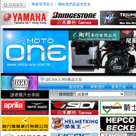
|
商家管理登入
|
聯絡我們及提供意見
請Click入360產品主頁
返回首頁
新車測試
新車介紹
讀者圖片分享區
搜尋類型