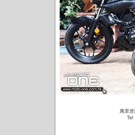
萬里逹
Te