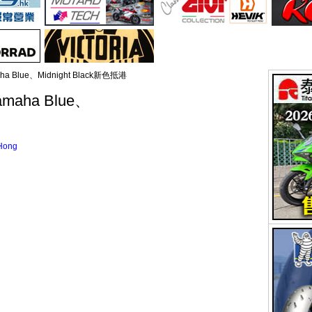
aha Blue、Midnight Black新色抵港
amaha Blue、
Hong