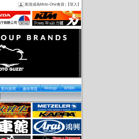
歡迎成為Moto-One會員
|
【登入】
Motogp
WSBK
業內新聞
趣味專題