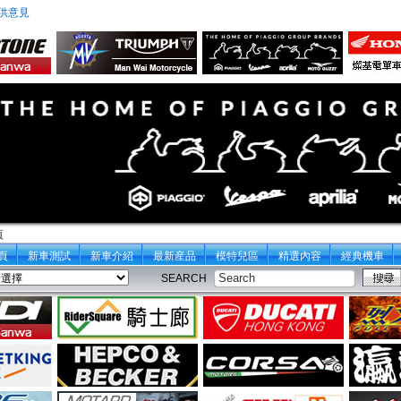
供意見
頁
頁
新車測試
新車介紹
最新産品
模特兒區
精選內容
經典機車
SEARCH