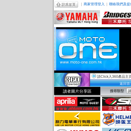
|
商家管理登入
|
聯絡我們及提
請Click入360產品主
返回首
讀者圖片分享區
搜尋類型