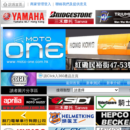
|
商家管理登入
|
聯絡我們及提供意見
請Click入360產品主頁
返回首頁
新車測試
新車介紹
讀者圖片分享區
搜尋類型