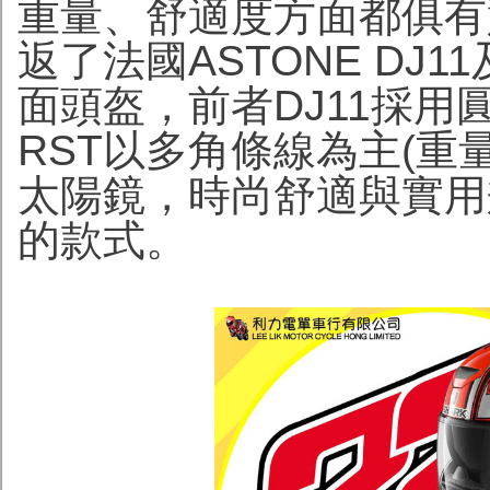
重量、舒適度方面都俱有
返了法國ASTONE DJ
面頭盔，前者DJ11採用圓
RST以多角條線為主(重量
太陽鏡，時尚舒適與實用
的款式。