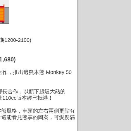
200-2100)
680)
推出過熊本熊 Monkey 50
熊部長合作，以顏下超級大熱的
批110cc版本經已抵港！
本熊風格，車頭的左右兩側更貼有
質上還能看見熊掌的圖案，可愛度滿