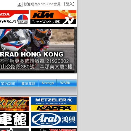
歡迎成為Moto-One會員
|
【登入】
Motogp
WSBK
業內新聞
趣味專題