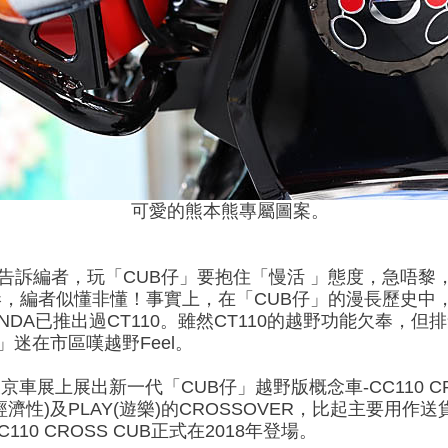
可愛的熊本熊專屬圖案。
友告訴編者，玩「CUB仔」要抱住「慢活 」態度，急唔黎
，編者似懂非懂！事實上，在「CUB仔」的漫長歷史中，H
ONDA已推出過CT110。雖然CT110的越野功能欠奉，
仔」迷在市區嘆越野Feel。
東京車展上展出新一代「CUB仔」越野版概念車-CC110 CR
經濟性)及PLAY(遊樂)的CROSSOVER，比起主要用作送
0 CROSS CUB正式在2018年登場。