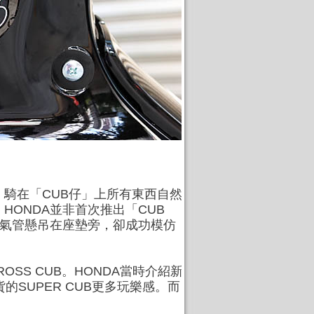
，騎在「CUB仔」上所有東西自然
ONDA並非首次推出「CUB
但排氣管懸吊在座墊旁，卻成功模仿
OSS CUB。HONDA當時介紹新
貨的SUPER CUB更多玩樂感。而