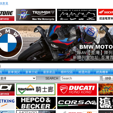
供意見
頁
頁
新車測試
新車介紹
最新産品
模特兒區
精選內容
經典機車
SEARCH