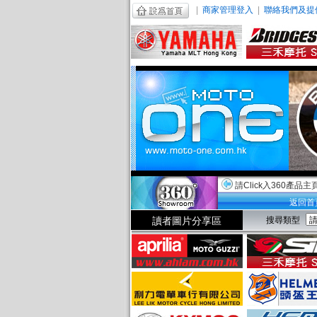
|
商家管理登入
|
聯絡我們及提
請Click入360產品主
返回首
讀者圖片分享區
搜尋類型