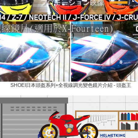
SHOEI日本頭盔系列+全視線調光變色鏡片介紹 - 頭盔王