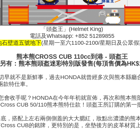
「頭盔王」(Helmet King)
電話及Whatsapp: +852 51289855
地石壁道五號地下
(星期一至六1100-2100/星期日及公眾假期1
熊本熊CROSS CUB 110cc到港 - 頭盔王
另有：熊本熊頭盔迷彩特別版發售(每頂售價為HK$1,
切早就不是新鮮事，過去HONDA就曾經多次與熊本縣廳合作，
ion兩款特仕車。
又怎會收手呢？HONDA在今年年初就宣佈，再次和熊本
Cross CUB 50/110熊本熊特仕款！頭盔王所訂購的第一
基底，搭配上左右兩側側蓋的大大腮紅，妝點出濃濃的熊
Cross CUB的銘牌，更特別的是，坐墊後方的皮革材