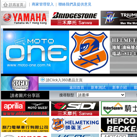
|
商家管理登入
|
聯絡我們及提供意見
請Click入360產品主頁
返回首頁
新車測試
新車介紹
讀者圖片分享區
搜尋類型