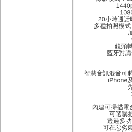
1440p：3
1080p
20小時通話
多種拍照模式
鏡頭轉
藍牙對講
智慧音訊混音可
iPhone
內建可掃描電
可選購把
透過多功能
可在惡劣