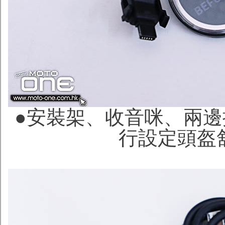
●安裝架、收音咪、兩邊
行設定頭盔