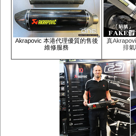
Akrapovic 本港代理優質的售後
真Akrap
維修服務
排氣