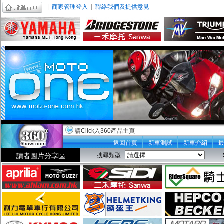
|
商家管理登入
|
聯絡我們及提供意見
請Click入360產品主頁
返回首頁
新車測試
新車介紹
讀者圖片分享區
搜尋類型