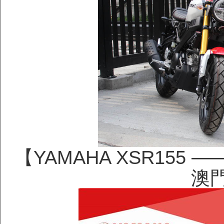
【YAMAHA XSR15
澳