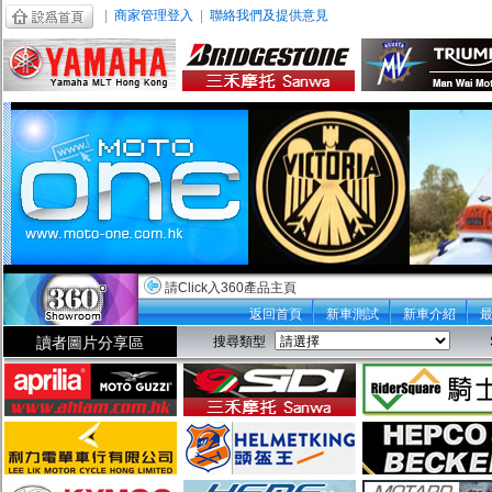
|
商家管理登入
|
聯絡我們及提供意見
請Click入360產品主頁
返回首頁
新車測試
新車介紹
讀者圖片分享區
搜尋類型