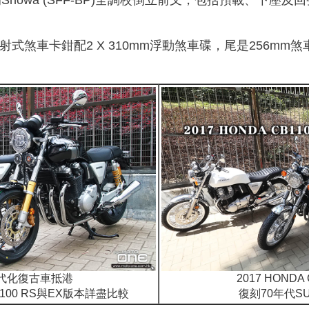
howa (SFF-BP)全調校倒立前叉，包括預載、下壓
射式煞車卡鉗配2 X 310mm浮動煞車碟，尾是256m
代化復古車抵港
2017 HONDA
B1100 RS與EX版本詳盡比較
復刻70年代SU