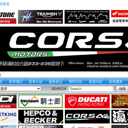
供意見
頁
頁
新車測試
新車介紹
最新産品
模特兒區
精選內容
經典機車
SEARCH