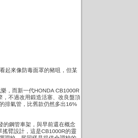
其標記是看起來像防毒面罩的豬咀，但某
，而新一代HONDA CB1000R
的引擎，不過改用鍛造活塞、改良盤頂
的排氣管，比舊款仍然多出16%
開發的鋼管車架，與早前還在概念
式單搖臂設計，這是CB1000R的靈