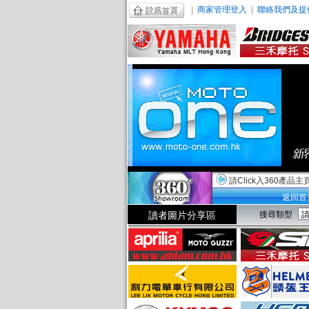
|
商家管理登入
|
聯絡我們及提
請Click入360產品主
返回首
讀者圖片分享區
搜尋類型