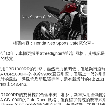
相關內容：Honda Neo Sports Cafe概念車－
世接近10年，車輛更採用Streetfighter的設計風格，
時的感覺。
是採用CBR1000RR的引擎，雖然馬力被調低，但足夠街道玩樂
A CBR1000RR的水冷998cc直四引擎，但屬上一代
計的風鼓、導風管及新風隔等等，還有新設計的4出2出1
出143.4hp。
BR1000RR的雙翼樑鋁合金車架；相反，新車採用全新
CB1000R的Cafe Racer風格，但保留了傳統的賽車