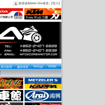
歡迎成為Moto-One會員
|
【登入】
Motogp
WSBK
業內新聞
趣味專題