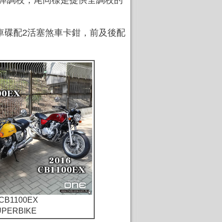
及回彈調校，尾同樣是提供全調校的
m煞車碟配2活塞煞車卡鉗，前及後配
 CB1100EX
PERBIKE