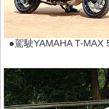
●駕駛YAMAHA T-MA