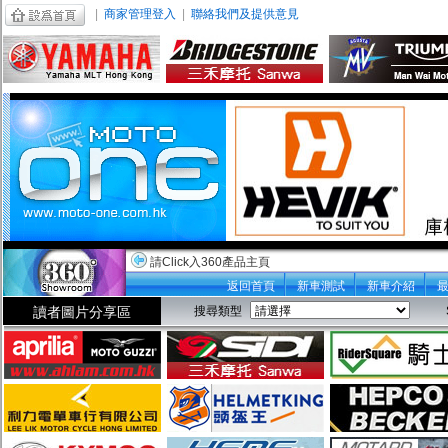
|
商家管理登入
|
聯絡我們及提供意見
請Click入360產品主頁
返回首頁
新車測試
新車介紹
讀者圖片分享區
搜尋類型