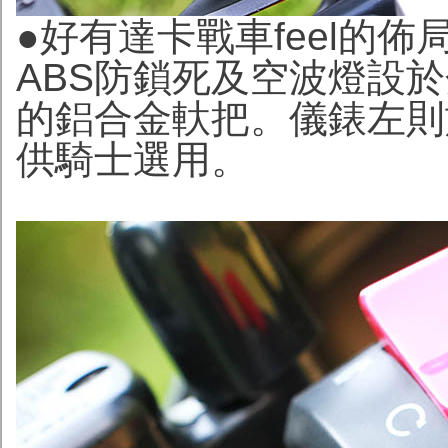
●好有達卡戰車feel的
ABS防鎖死及空波燈設
的鋁合金軑把
。儀錶左則
供騎士選用。