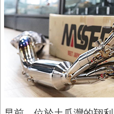
早前，位於土瓜灣的翔利車