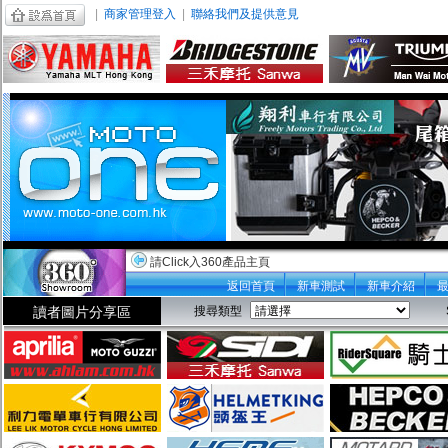
|
商家管理登入
|
聯絡我們及提供意見
請Click入360產品主頁
返回首頁
新車測試
新車介紹
讀者圖片分享區
搜尋類型