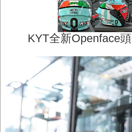
KYT全新Openfac