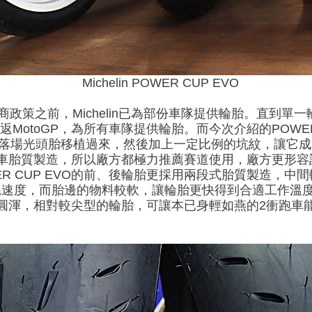
Michelin POWER CUP EVO
商政策之前，Michelin已為部份車隊提供輪胎。直到單一
年才重返MotoGP，為所有車隊提供輪胎。而今次介紹的POWE
 SLICK 2落場光頭胎移植過來，然後加上一定比例的坑紋，
採用賽車胎質製造，所以廠方都極力推薦賽道使用，廠方更形
R CUP EVO的前、後輪胎更採用兩段式胎質製造，中
耗速度，而胎邊的物料較軟，讓輪胎更快得到合適工作溫
胎型較圓渾，相對較尖型的輪胎，可讓本已身輕如燕的2衝跑