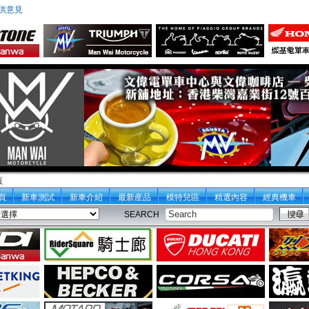
供意見
頁
頁
新車測試
新車介紹
最新産品
模特兒區
精選內容
經典機車
SEARCH