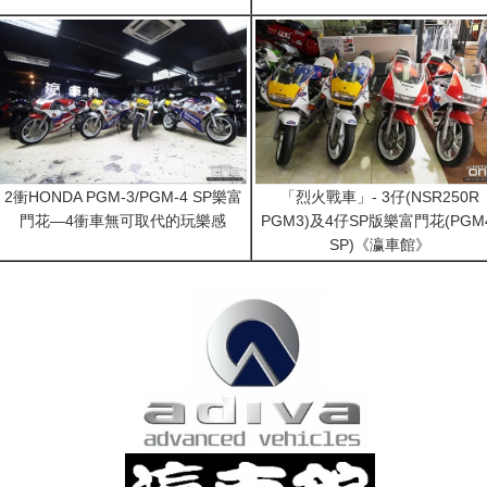
2衝HONDA PGM-3/PGM-4 SP樂富
「烈火戰車」- 3仔(NSR250R
門花—4衝車無可取代的玩樂感
PGM3)及4仔SP版樂富門花(PGM
SP)《瀛車館》