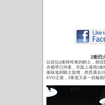
2衝烈火
以前玩2衝啡呤車的騎士，相信對M
亦都早已停產，市面上適用2衝
衝味道的騎士急增，然而適合2衝啡呤
EVO之後，2衝迷又多一款輪胎