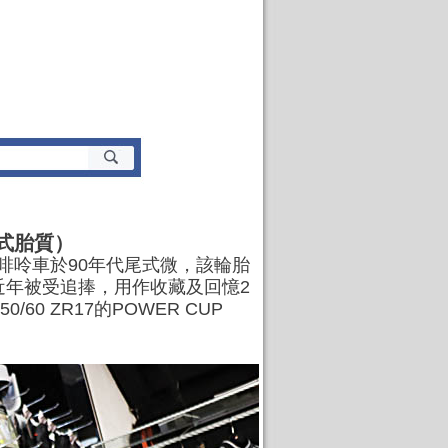
兩段式胎質）
2衝啡呤車於90年代尾式微，該輪胎
近年被受追捧，用作收藏及回憶2
0 ZR17的POWER CUP