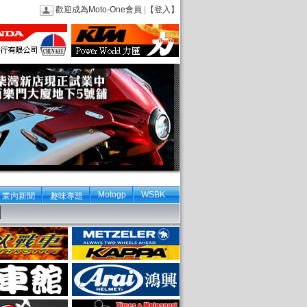
歡迎成為Moto-One會員
|
【登入】
Motogp
WSBK
業內新聞
趣味專題