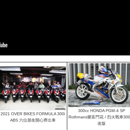
300cc HONDA PGM-4 SP
2021 OVER BIKES FORMULA 300i
Rothmans樂富門花 / 烈火戰車300
ABS 六位朋友開心齊出車
改版