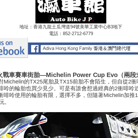
地址：香港九龍土瓜灣道94號美華工業中心B3地下
電話：852-2712-6779
戰車賽車街胎—Michelin Power Cup Evo（
ichelin的TX25尾胎及TX15前胎不會陌生，但自從
啡呤的輪胎也買少見少。可是有誰會想過經典的2衝啡呤
使用的輪胎有限，選擇不多，但隨著Michelin加推150/6
玩。