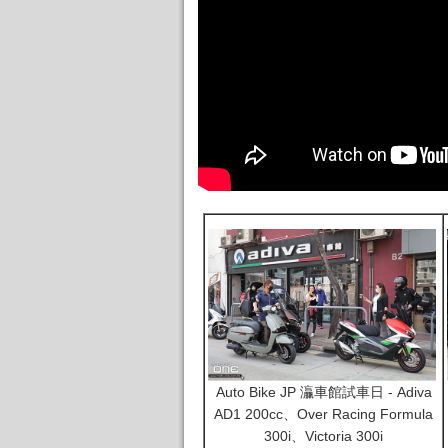
Auto Bike JP 灜車館試車日 - Adiva
AD1 200cc、Over Racing Formula
300i、Victoria 300i