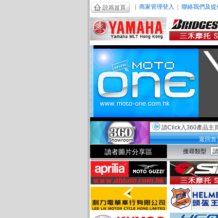
|
商家管理登入
|
聯絡我們及提
請Click入360產品主
返回首
讀者圖片分享區
搜尋類型