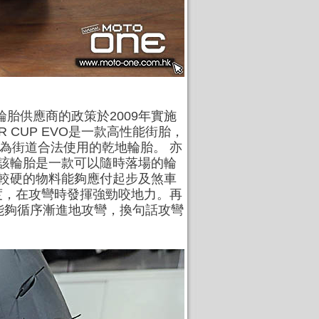
輪胎供應商的政策於2009年實施
R CUP EVO是一款高性能街胎，
讓它成為街道合法使用的乾地輪胎。 亦
容該輪胎是一款可以隨時落場的輪
間較硬的物料能夠應付起步及煞車
度，在攻彎時發揮強勁咬地力。再
車能夠循序漸進地攻彎，換句話攻彎