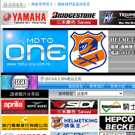
|
商家管理登入
|
聯絡我們及提供意見
請Click入360產品主頁
返回首頁
新車測試
新車介紹
讀者圖片分享區
搜尋類型