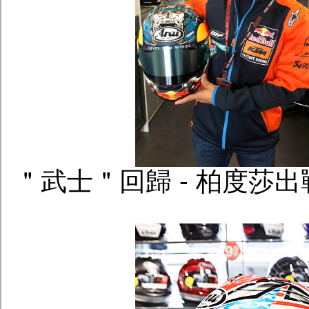
＂武士＂回歸 - 柏度莎出戰