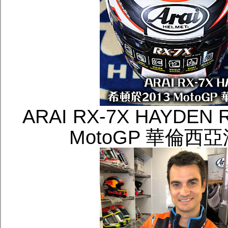
ARAI RX-7X HAYDE
MotoGP 華倫