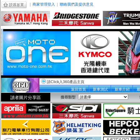
|
商家管理登入
|
聯絡我們及提供意見
請Click入360產品主頁
返回首頁
新車測試
新車介紹
讀者圖片分享區
搜尋類型