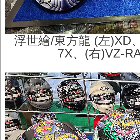
浮世繪/東方龍 (左)XD、(
7X、(右)VZ