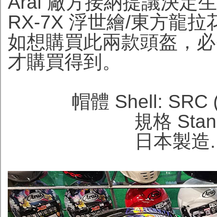
Arai 廠方接納提議決定生
RX-7X 浮世繪/東方
如想購買此兩款頭盔，必
才購買得到。
帽體 Shell: SRC (
規格 Stand
日本製造. M