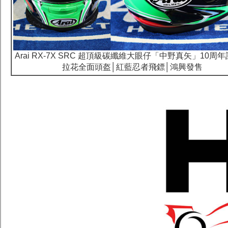
Arai RX-7X SRC 超頂級碳纖維大眼仔「中野真矢」10周
拉花全面頭盔│紅藍忍者飛鏢│鴻興發售