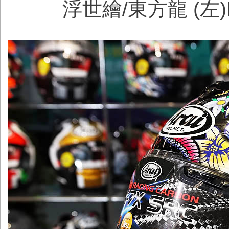
浮世繪/東方龍 (左)R