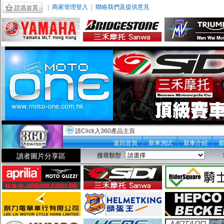
|
商家管理登入
|
聯絡我們及提供意見
請Click入360產品主頁
返回首頁
新車測試
新車介紹
讀者圖片分享區
搜尋類型