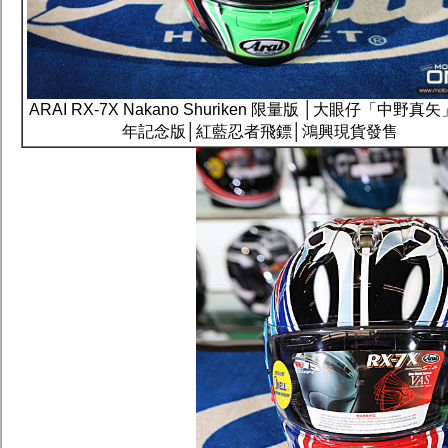
ARAI RX-7X Nakano Shuriken 限量版 │大眼仔「中野真
年記念版│紅藍忍者飛鏢│鴻興現貨發售