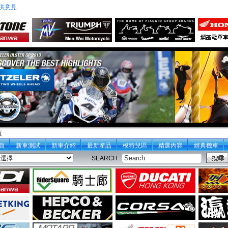
供意見
頁
頁
新車測試
新車介紹
最新産品
模特兒區
精選內容
經典機車
SEARCH