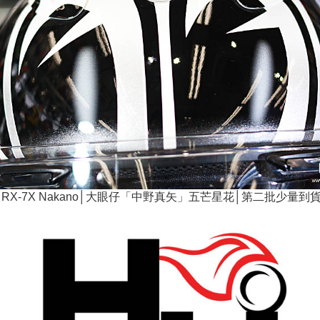
ai RX-7X Nakano│大眼仔「中野真矢」五芒星花│第二批少量到