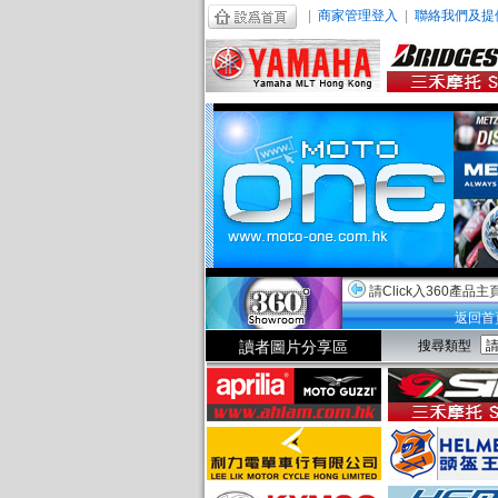
|
商家管理登入
|
聯絡我們及提
請Click入360產品主
返回首
讀者圖片分享區
搜尋類型