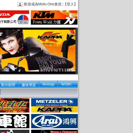
歡迎成為Moto-One會員
|
【登入】
Motogp
WSBK
業內新聞
趣味專題