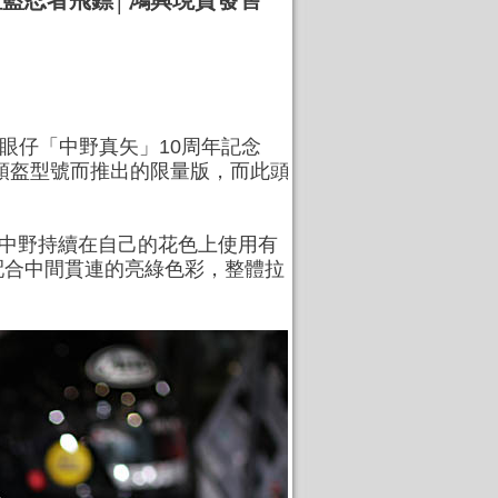
念版│紅藍忍者飛鏢│鴻興現貨發售
的大眼仔「中野真矢」10周年記念
車頭盔型號而推出的限量版，而此頭
的中野持續在自己的花色上使用有
配合中間貫連的亮綠色彩，整體拉