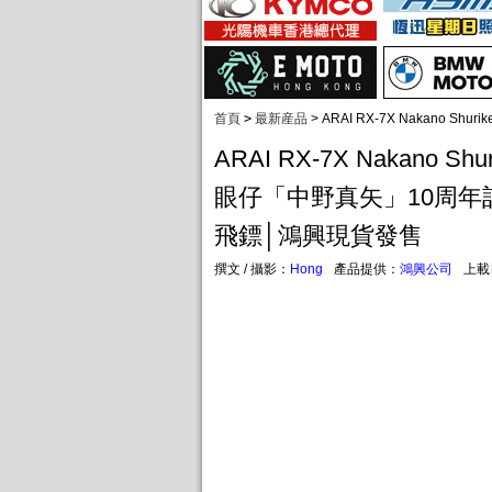
首頁
>
最新産品
>
ARAI RX-7X Nakano
ARAI RX-7X Nakano Sh
眼仔「中野真矢」10周年
飛鏢│鴻興現貨發售
撰文 / 攝影：
Hong
產品提供：
鴻興公司
上載