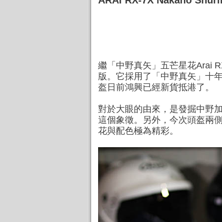
ARAI RX-7X Nakan
繼「中野真矢」五芒星花Arai 
版。它採用了「中野真矢」十年
盔日前鴻興已經新貨抵港了。
對於大眼的由來，是發掘中野加
這個象徵。另外，今次頭盔兩
花與配色極為精彩。