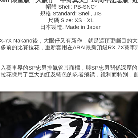
o Shuriken 限量版 │大眼仔「中野真矢」10周年記
帽體 Shell: PB-SNC²
規格 Standard: Snell, JIS
尺碼 Size: XS - XL
日本製造. Made in Japan
RX-7X Nakano後，大眼仔又有新作，就是這頂更矚目
多前的比賽拉花，重新套用在ARAI最新頂級RX-7X賽
入賽車界的SP忠男排氣管其商標，與SP忠男關係深厚
側拉花採用了巨大的紅及藍色的忍者飛鏢，銳利而特別，