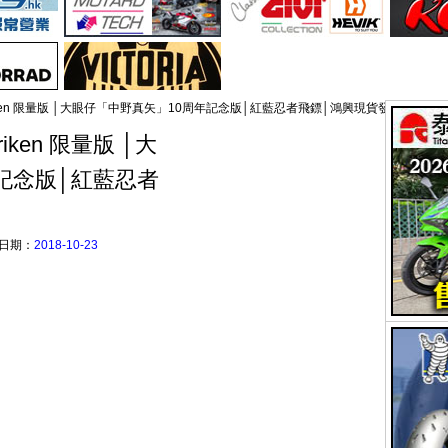
 Shuriken 限量版 │大眼仔「中野真矢」10周年記念版│紅藍忍者飛鏢│鴻興現貨發售
uriken 限量版 │大
記念版│紅藍忍者
日期：
2018-10-23