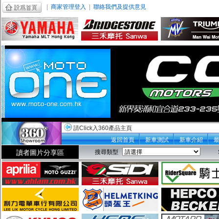
|
商家管理登入
|
聯絡我們及提供意見
請Click入360產品主頁
返回首頁
新車測試
新車介紹
讀者圖片分享區
搜尋類型