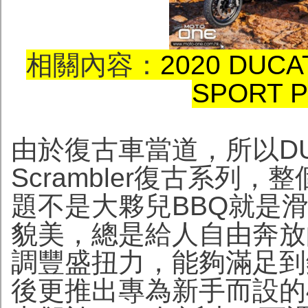
相關內容：
2020 DUCA
SPORT
由於復古車當道，所以DUC
Scrambler復古系列
題不是大夥兒BBQ就是
貌美，總是給人自由奔放的
調豐盛扭力，能夠滿足到
後更推出專為新手而設的400