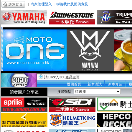
|
商家管理登入
|
聯絡我們及提供意見
請Click入360產品主頁
返回首頁
新車測試
新車介紹
讀者圖片分享區
搜尋類型