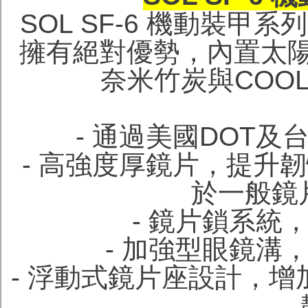
SOL SF-6 機動裝甲
擁有絕對優勢，內置太
奈米竹炭與COO
- 通過美國DOT及
- 高強度厚鏡片，提升
於一般鏡
- 鏡片鎖系統
- 加強型眼鏡溝
- 浮動式鏡片座設計，