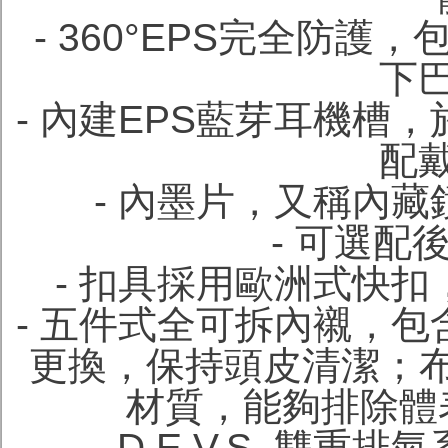
- 360°EPS完全防
下
- 內建EPS藍芽耳機槽
配
- 內墨片，又稱內
- 可選配
- 扣具採用歐洲式快
- 五件式全可拆內襯，
更換，保持頭皮清潔；布
材質，能夠排除體
- D.E.V.S. 雙重排氣系