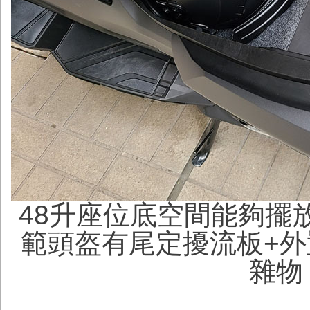
48升座位底空間能夠擺放兩
範頭盔有尾定擾流板+外
雜物