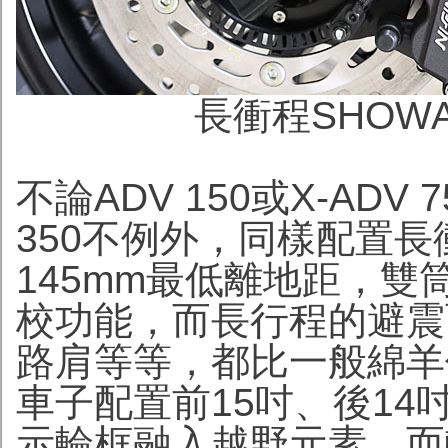
長衝程SHOW
不論ADV 150或X-AD
350不例外，同樣配置長
145mm最低離地距，
校功能，而長行程的避震
路肩等等，都比一般綿羊
車子配置前15吋、後1
示輪框融入越野元素，而