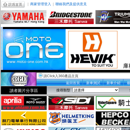
|
商家管理登入
|
聯絡我們及提供意見
請Click入360產品主頁
返回首頁
新車測試
新車介紹
讀者圖片分享區
搜尋類型