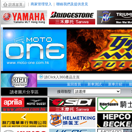
|
商家管理登入
|
聯絡我們及提供意見
請Click入360產品主頁
返回首頁
新車測試
新車介紹
讀者圖片分享區
搜尋類型