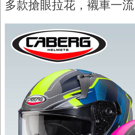
多款搶眼拉花，襯車一流