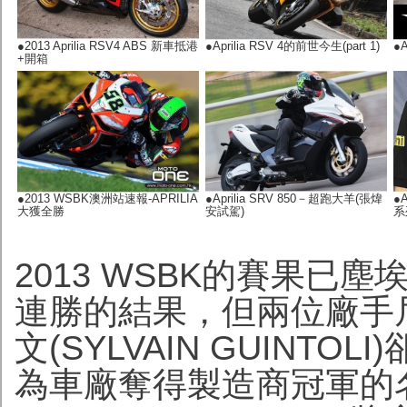
●
2013 Aprilia RSV4 ABS 新車抵港
●Aprilia RSV 4的前世今生(part 1)
●A
+開箱
●
2013 WSBK澳洲站速報-APRILIA
●Aprilia SRV 850－超跑大羊(張煒
●A
大獲全勝
安試駕)
系
2013 WSBK的賽果已塵
連勝的結果，但兩位廠手尼華堤(
文(SYLVAIN GUINT
為車廠奪得製造商冠軍的