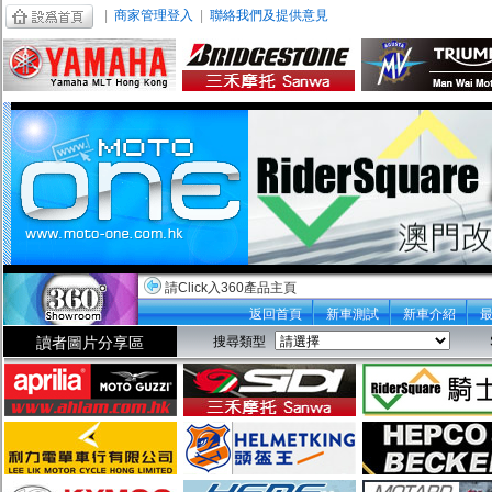
|
商家管理登入
|
聯絡我們及提供意見
請Click入360產品主頁
返回首頁
新車測試
新車介紹
讀者圖片分享區
搜尋類型