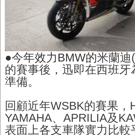
●今年效力BMW的
米蘭迪(M
的賽事後，迅即在西班牙為
準備。
回顧近年WSBK的賽果，HO
YAMAHA、APRILIA及
表面上各支車隊實力比較