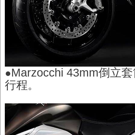
Marzocchi 43mm
●
行程
。