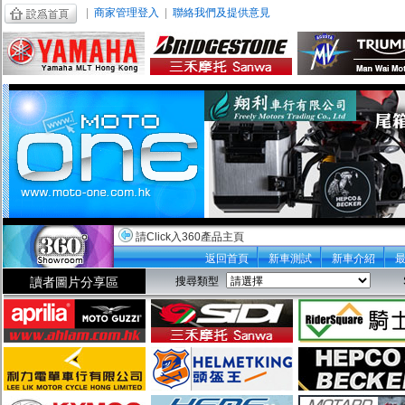
|
商家管理登入
|
聯絡我們及提供意見
請Click入360產品主頁
返回首頁
新車測試
新車介紹
讀者圖片分享區
搜尋類型