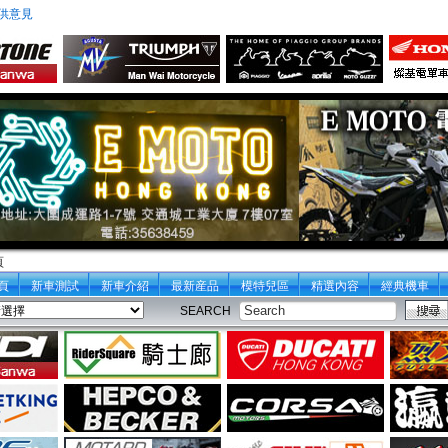
供意見
頁
頁
新車測試
新車介紹
最新産品
模特兒區
精選內容
經典機車
SEARCH