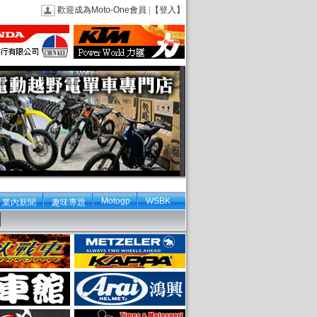
歡迎成為Moto-One會員
|
【登入】
Motogp
WSBK
業內新聞
趣味專題