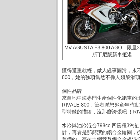
MV AGUSTA F3 800 AGO－限
斯丁尼版新車抵港
懂得避重就輕，做人處事圓滑，永不會
800，她的強項當然不像人類般滑頭
個性品牌
來自地中海專門生產個性化跑車的
RIVALE 800，筆者聯想起童
型特徵的描繪，沒那麼誇張吧 ﹗R
水冷與油冷混合798cc 四衝程3
計，再者是那簡潔的鋁合金輪圈，從
兼備的，
高拉力鋼管及鋁合金板混