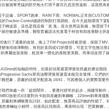
往往被德軍兇猛的防空炮火打得千瘡百孔也安然返航，這當然有
設備，SPORT跑車、RAIN下雨、NORMAL正常與CUST
8段的Traction Control循跡控制防打滑調校。在今天超熱環境
電子轉波器，這也是我這個「老 鬼」首次使用這裝備，無需按下
手操控敏捷及準繩，難怪普遍說法先進電子科技有助改善騎士的
E 800進行了適量的改裝，換上了FM Projects排氣管後，保留了M
聲變湊得雄渾剛勁，有別於直四或V2的聲音，可是文字也無法形
A廠方的專屬改裝座鞍，較原車一體化的座鞍更美觀。而車頭改用
410mm的短軸距特性，但基於頭尾避震彈簧依然處於磨合階段，令
行程的Progessive Sachs單筒油壓彈簧尾避震未能完全發揮，它
不難想象，原廠的頭尾牙配搭為 16/41，可因應個人的實際需要
於我們身處一所「超煩鬧市」，要應付經常的起步，拗腰等動作，
EMBO放射式4活塞對向卡鉗與原廠剎車鋼喉，220mm剎車尾碟配
原廠剎車綱喉實在討好。如此配套，無需再品評她的性能了。88
，雖然車輛短小精悍，但座高比預期高，乘座時出現「芭蕾舞腳」