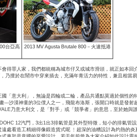
量300台亞高
2013 MV Agusta Brutale 800－火速抵港
得罪人家，我們都統稱為城市仔又或城市滑頭，就正如本回介紹的意大
，乃擅於在鬧市中穿來插去，充滿年青活力的特性，兼且相當易於相處
王國「意大利」，無論是四輪或二輪，產品共通點莫過於個性的
年時動畫---沙漠神童的3位僕人之一，飛龍布洛斯，張開口時就是
IVALE乃意大利文，是「對手」或「競爭者」的意思，至於她與
汽缸DOHC 12汽門，3出1出3排氣管是其外型特徵，短小的排氣
遠處看造工精細得像鍛造貨式呢 ﹗超深的油糟設計為灼熱的炎
合式車架
是意國的至愛設計，若干年前曾為大家介紹如此設計靈感