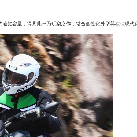
.9公升的油缸容量，得見此車乃玩樂之作，結合個性化外型與種種現