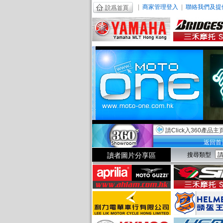
|
商家管理登入
|
聯絡我們及提
請Click入360產品主
返回首
讀者圖片分享區
搜尋類型