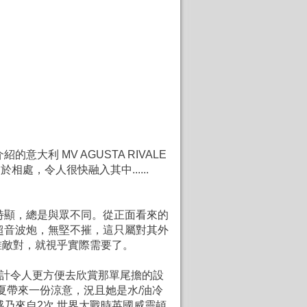
利 MV AGUSTA RIVALE
，令人很快融入其中......
特顯，總是與眾不同。從正面看來的
發射超音波炮，無堅不摧，這只屬對其外
誰敵對，就視乎實際需要了。
管設計令人更方便去欣賞那單尾擔的設
夏帶來一份涼意，況且她是水/油冷
乃來自2次 世界大戰時英國威靈頓