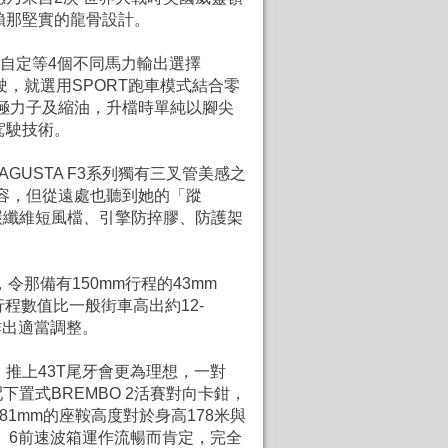
賴那堅實的龍骨設計。
OM自定等4個不同馬力輸出選擇
下駕駛，就選用SPORT跑車模式結合零
極力子及縮油，升檔時單純以腳尖
駕駛技術。
V AGUSTA F3系列獨有三叉管美感之
容，但從遠處也聽到她的「蹤
了碳纖維短風檔、引擎防捽膠、防護架
那備有150mm行程的43mm
們的行程數值比一般街車高出約12-
作出適當調整。
推上43T尾牙會更為理想，一對
下置式BREMBO 2活賽對向卡鉗，
1mm的座鞍高度對於身高178米與
。6前速波箱運作流暢而肯定，完全