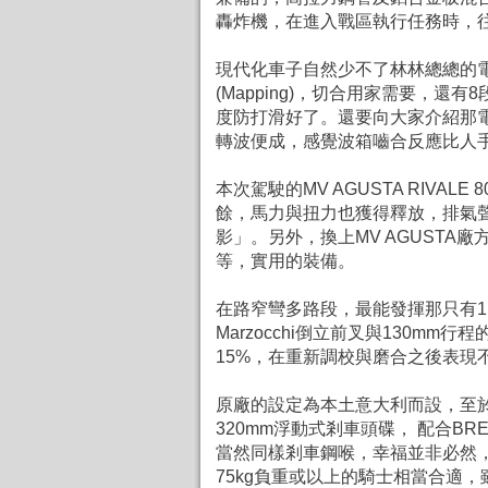
轟炸機，在進入戰區執行任務時，
現代化車子自然少不了林林總總的電子
(Mapping)，切合用家需要，還有
度防打滑好了。還要向大家介紹那
轉波便成，感覺波箱嚙合反應比人
本次駕駛的MV AGUSTA RIVAL
餘，馬力與扭力也獲得釋放，排氣
影」。另外，換上MV AGUST
等，實用的裝備。
在路窄彎多路段，最能發揮那只有1,
Marzocchi倒立前叉與130mm
15%，在重新調校與磨合之後表現
原廠的設定為本土意大利而設，至
320mm浮動式剎車頭碟， 配合BR
當然同樣剎車鋼喉，幸福並非必然，
75kg負重或以上的騎士相當合適