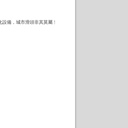
代化設備，城市滑頭非其莫屬﹗