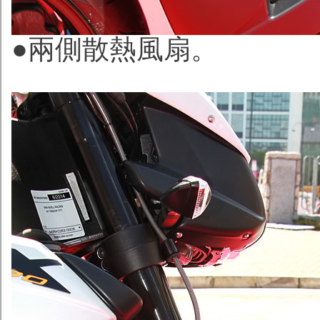
●兩側散熱風扇。