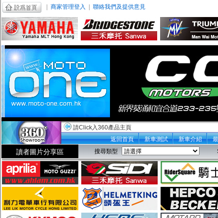
|
商家管理登入
|
聯絡我們及提供意見
請Click入360產品主頁
返回首頁
新車測試
新車介紹
讀者圖片分享區
搜尋類型