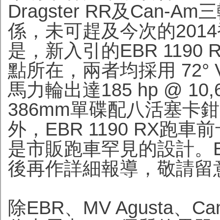
Dragster RR及Can
係，未可趕及今次的201
是，新入引的EBR 119
點所在，兩者均採用 72° V
馬力輪出達185 hp @ 1
386mm單碟配八活塞卡
外，EBR 1190 RX
是市販跑車罕見的設計。EB
後再作詳細報導，敬請留
除EBR、MV Agusta、C