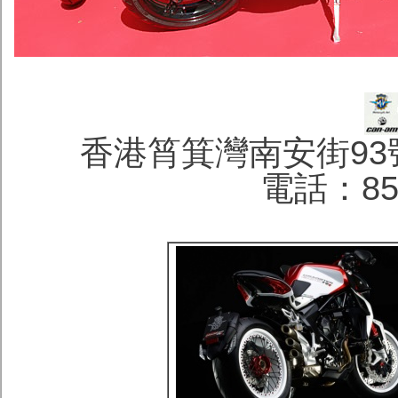
香港筲箕灣南安街93
電話：852 