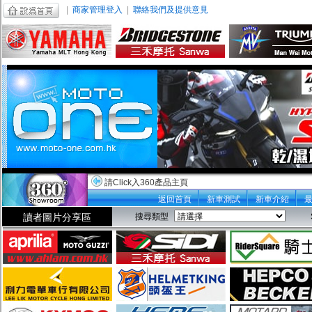
|
商家管理登入
|
聯絡我們及提供意見
請Click入360產品主頁
返回首頁
新車測試
新車介紹
讀者圖片分享區
搜尋類型