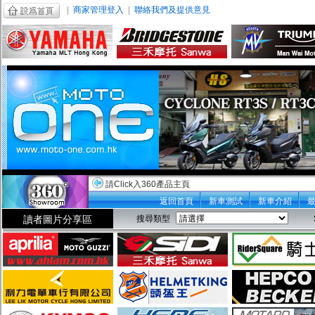
|
商家管理登入
|
聯絡我們及提供意見
請Click入360產品主頁
返回首頁
新車測試
新車介紹
讀者圖片分享區
搜尋類型