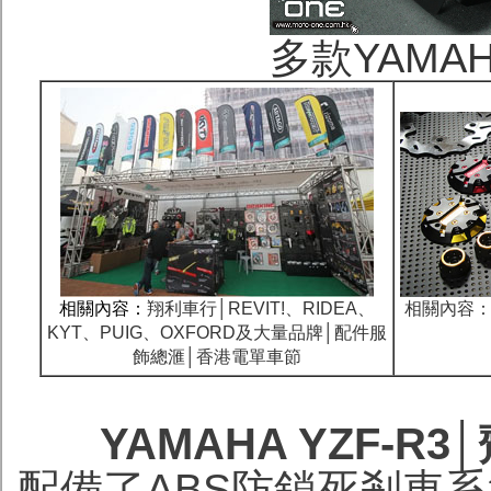
多款YAMAH
相關內容：
翔利車行│REVIT!、RIDEA、
相關內容：Y
KYT、PUIG、OXFORD及大量品牌│配件服
飾總滙│香港電單車節
YAMAHA YZF-
配備了ABS防鎖死剎車系統