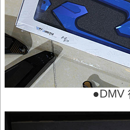
●
DMV