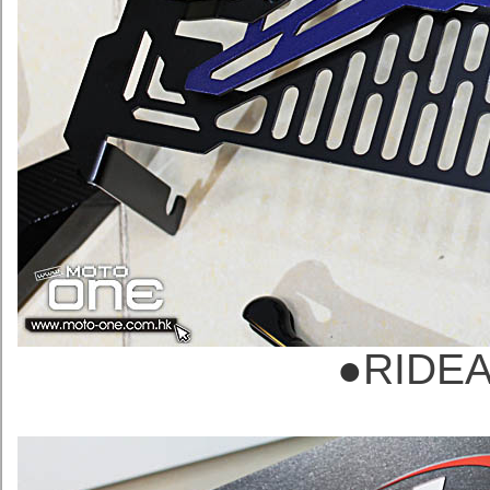
●
RID