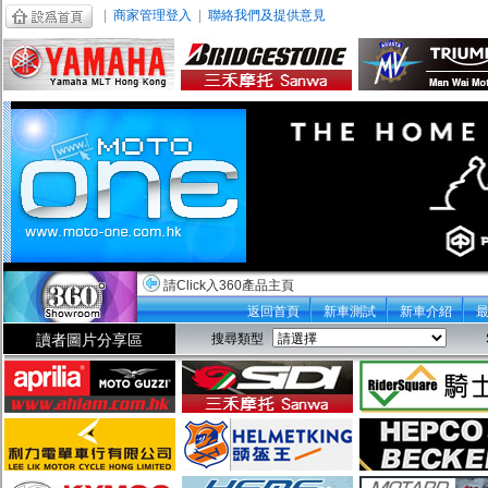
|
商家管理登入
|
聯絡我們及提供意見
請Click入360產品主頁
返回首頁
新車測試
新車介紹
讀者圖片分享區
搜尋類型