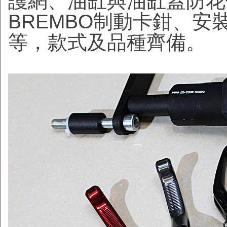
護網、油缸與油缸蓋防花
BREMBO制動卡鉗、安
等，款式及品種齊備。