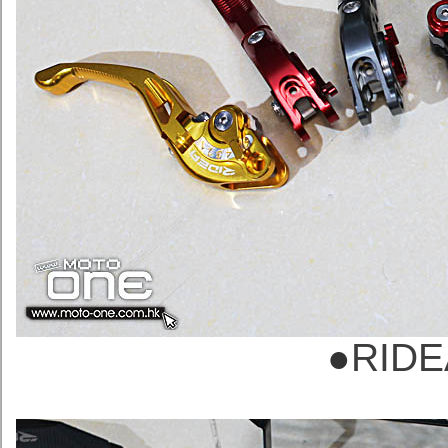
●
RID