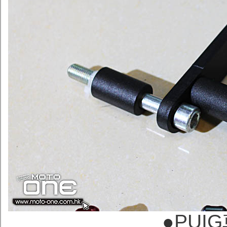
●
PUI