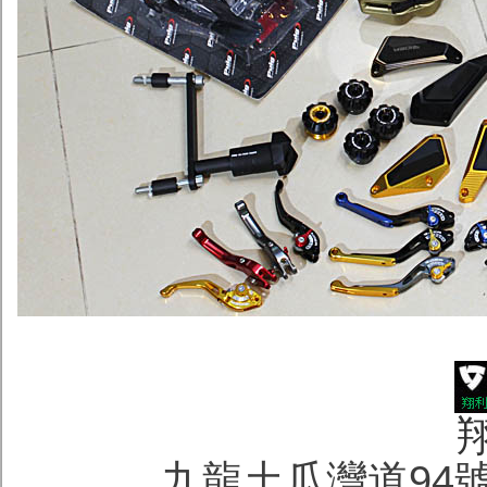
九龍土瓜灣道94