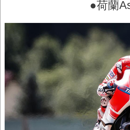
●荷蘭As