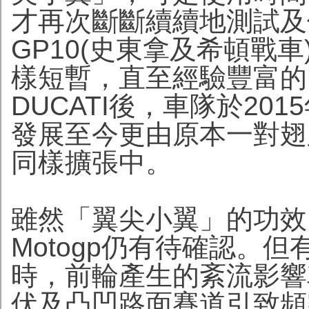
才再次斷斷續續地測試及使用
GP10(史東拿及希頓戰
樣短暫，直至經驗豐富的Luig
DUCATI後，車隊於2
發展至今更由原本一對翅
同樣擴張中。
雖然「翼尖小翼」的功效
Motogp仍有待確認。但
時，前輪產生的紊流影響
伏及凸凹路面賽道引致頻