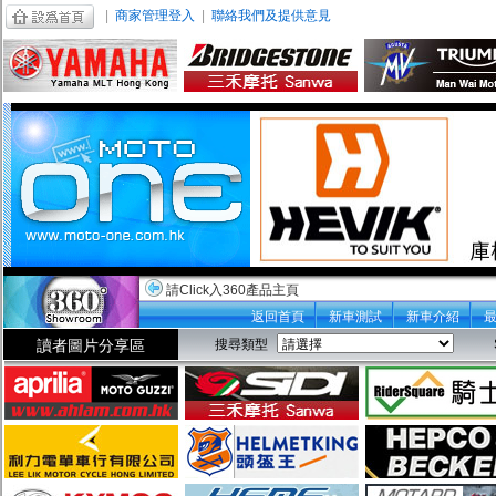
|
商家管理登入
|
聯絡我們及提供意見
請Click入360產品主頁
返回首頁
新車測試
新車介紹
讀者圖片分享區
搜尋類型