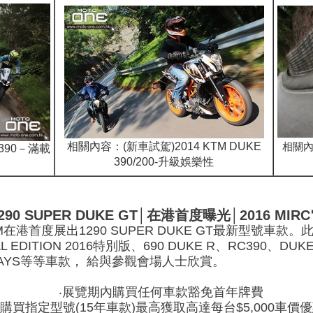
相關內容：
(新車試駕)2014 KTM DUKE
相關
E390－滿載
390/200-升級娛樂性
1290 SUPER DUKE GT│在港首度曝光│2016 MI
TM在港首度展出1290 SUPER DUKE GT最新型號車款
IAL EDITION 2016特別版、690 DUKE R、RC390、DUKE
XC 6DAYS等等車款， 給與參觀會場人士欣賞。
‧展覽期內購買任何車款豁免首年牌費
‧購買指定型號(15年車款)最高獲取高達每台$5,000車價