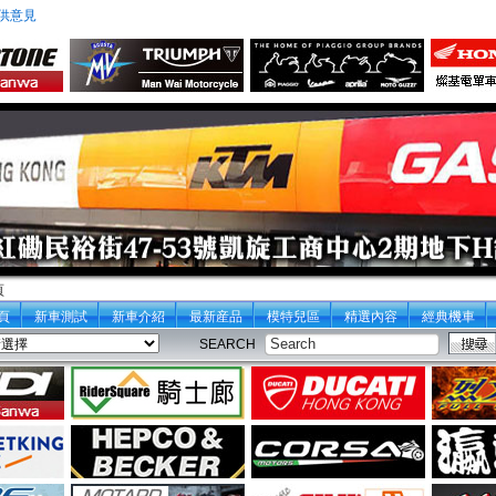
供意見
頁
頁
新車測試
新車介紹
最新産品
模特兒區
精選內容
經典機車
SEARCH