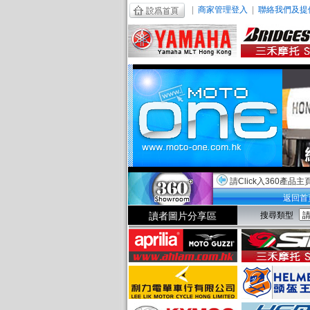
|
商家管理登入
|
聯絡我們及提
請Click入360產品主
返回首
讀者圖片分享區
搜尋類型