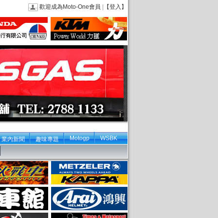
歡迎成為Moto-One會員
|
【登入】
Motogp
WSBK
業內新聞
趣味專題