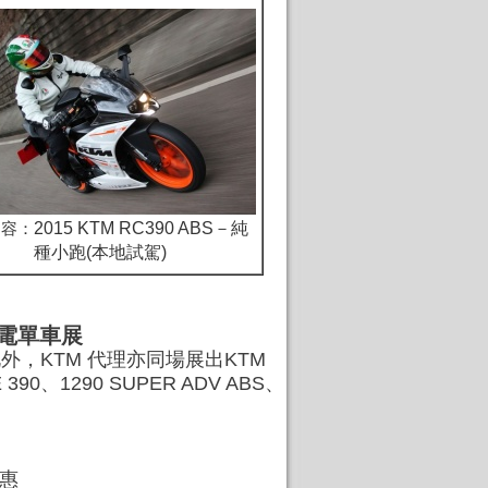
內容：
2015 KTM RC390 ABS－純
種小跑(本地試駕)
RC電單車展
。此外，KTM 代理亦同場展出KTM
 390、1290 SUPER ADV ABS、
優惠