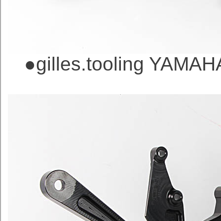
●
gilles.tooling Y