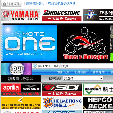
|
商家管理登入
|
聯絡我們及提供意見
請Click入360產品主頁
返回首頁
新車測試
新車介紹
讀者圖片分享區
搜尋類型