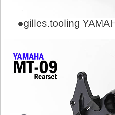
●
gilles.tooling 