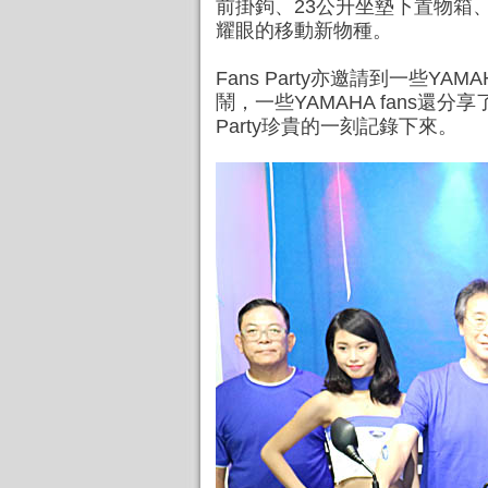
前掛鉤、23公升坐墊下置物箱
耀眼的移動新物種。
Fans Party亦邀請到一些
鬧，一些YAMAHA fans還
Party珍貴的一刻記錄下來。