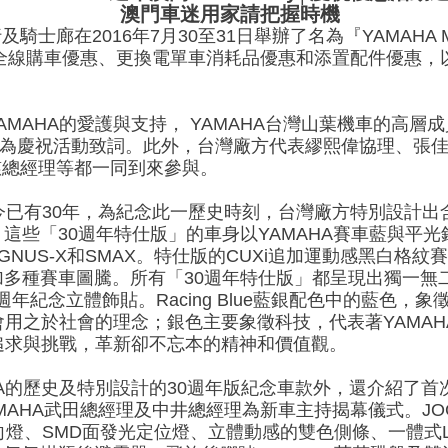
澳門車迷用家請把握時機
在2016年7月30至31日舉辦了名為『YAMAHA Motor
出全線購車優惠、更換電單車消耗品優惠和添置配件優惠，以回饋
MAHA的愛護與支持， YAMAHA台灣山葉機車的高層
rty及為慶祝活動致詞。此外，台灣廠方代表繆熙偉協理、
慈總經理等都一同到來參與。
今已有30年，為紀念此一歷史時刻，台灣廠方特別設計出含
這些「30週年特仕版」的車身以YAMAHA賽車藍與平光
YGNUS-X和SMAX。特仕版的CUXi追加運動感黑白格
則追加多種賽車圖騰。所有「30週年特仕版」都呈現出獨一
AN 30週年紀念立體飾貼。Racing Blue藍銀配色中的藍
社會用之於社會的理念；銀色主要象徵科技，代表著YAMA
的追求與挑戰，革新卻不忘本的精神和價值觀。
A的歷史及特別設計的30週年版紀念車款外，還介紹了首次
AMAHA武田總經理及中井總經理為新車主持揭幕儀式。JOG 
ED方向燈、SMD面發光定位燈、立體動感的雙色側條、一體