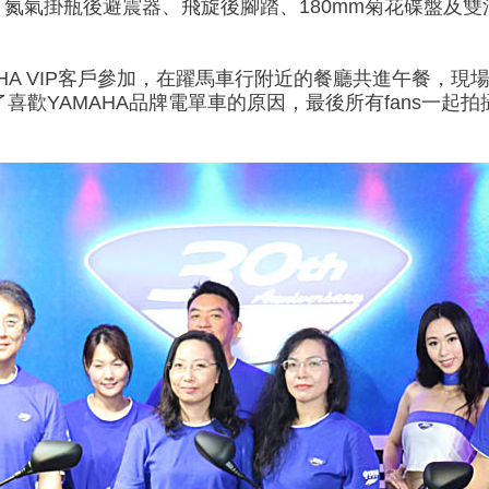
、氮氣掛瓶後避震器、飛旋後腳踏、180mm菊花碟盤及
YAMAHA VIP客戶參加，在躍馬車行附近的餐廳共進午餐
分享了喜歡YAMAHA品牌電單車的原因，最後所有fans一起