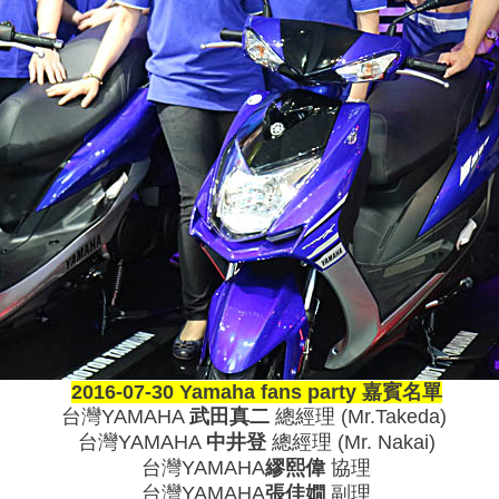
2016-07-30 Yamaha fans party
嘉賓名單
台灣YAMAHA
武田真二
總經理 (Mr.Takeda)
台灣YAMAHA
中井登
總經理 (Mr. Nakai)
台灣YAMAHA
繆熙偉
協理
台灣YAMAHA
張佳嫺
副理