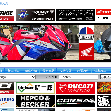
供意見
頁
頁
新車測試
新車介紹
最新産品
模特兒區
精選內容
經典機車
SEARCH