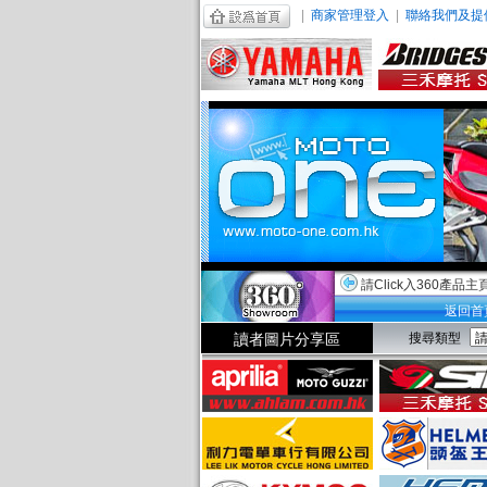
|
商家管理登入
|
聯絡我們及提
請Click入360產品主
返回首
讀者圖片分享區
搜尋類型