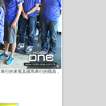
賓、萬里達車行的來賓及躍馬車行的職員，