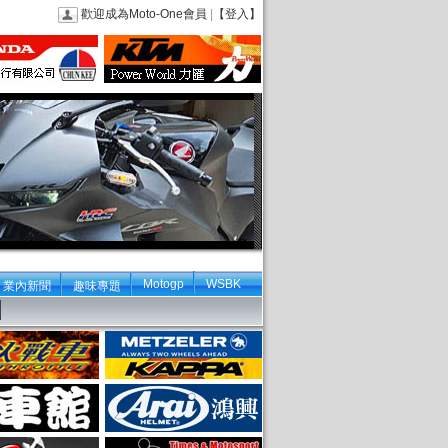
歡迎成為Moto-One會員
|
【登入】
Motogp
WSBK
業內新聞
趣味專題