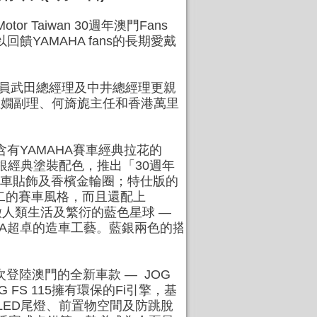
 Taiwan 30週年澳門Fans
YAMAHA fans的長期愛戴
成員武田總經理及中井總經理更親
張佳嫺副理、何旖旎主任和香港萬里
有YAMAHA賽車經典拉花的
銀經典塗裝配色，推出「30週年
紋賽車貼飾及香檳金輪圈；特仕版的
無二的賽車風格，而且還配上
色，象徵人類生活及繁衍的藍色星球 —
HA超卓的造車工藝。藍銀兩色的搭
登陸澳門的全新車款 — JOG
FS 115擁有環保的Fi引擎，基
式LED尾燈、前置物空間及防跳脫