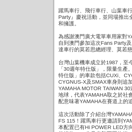
躍馬車行、飛行車行、山葉車行及騎士廊
Party』慶祝活動，並同場推
和擁護。
為感謝澳門廣大電單車用家對YA
自到澳門參加這次Fans Pa
達車行的莫若思總經理、莫若
台灣山葉機車成立於1987，至
「30週年特仕版」，限量生產。
特仕版」的車款包括CUXi、C
CYGNUS-X及SMAX車身
YAMAHA MOTOR TAIW
地球，代表YAMAHA取之於
配意味著YAMAHA在賽道上
這次活動除了介紹台灣YAMAH
FS 115！躍馬車行更邀請到Y
本配置已有Hi POWER L