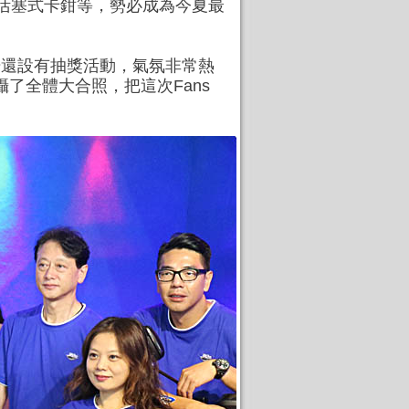
雙活塞式卡鉗等，勢必成為今夏最
，現場還設有抽獎活動，氣氛非常熱
拍攝了全體大合照，把這次Fans