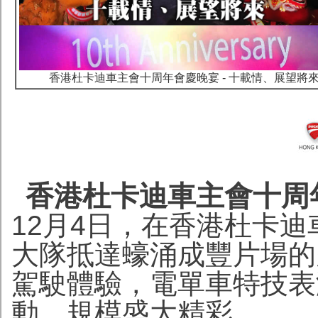
香港杜卡迪車主會十周年會慶晚宴 - 十載情、展望將
香港杜卡迪車主會十周年
12月4日，在香港杜卡
大隊抵達蠔涌成豐片場的
駕駛體驗，電單車特技表
動，規模盛大精彩。