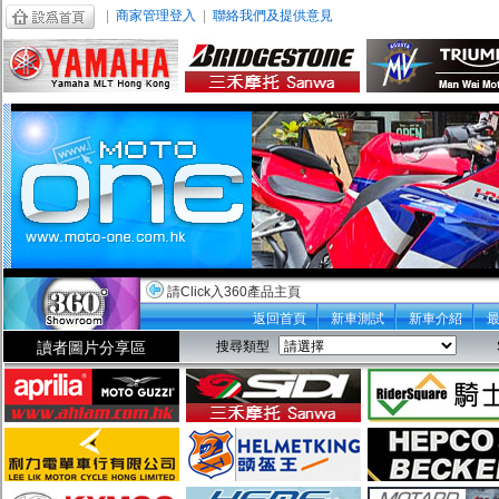
|
商家管理登入
|
聯絡我們及提供意見
請Click入360產品主頁
返回首頁
新車測試
新車介紹
讀者圖片分享區
搜尋類型