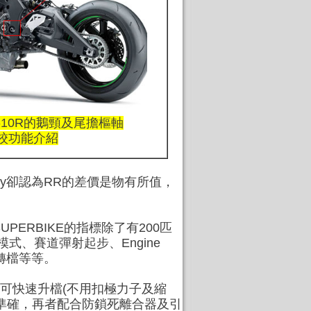
-10R的鵝頸及尾擔樞軸
校功能介紹
enry卻認為RR的差價是物有所值，
PERBIKE的指標除了有200匹
式、賽道彈射起步、Engine
轉檔等等。
不單可快速升檔(不用扣極力子及縮
準確，再者配合防鎖死離合器及引