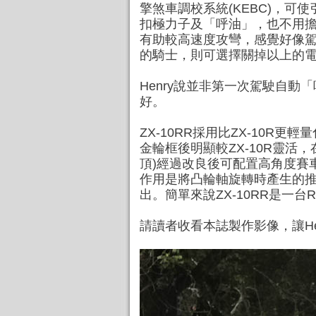
擎煞車調校系統(KEBC)，
扣極力子及「呼油」，也不用擔心受
有助較高速度攻彎，感覺好像駕駛一
的騎士，則可選擇關掉以上的
Henry說並非第一次駕駛自動「呼
好。
ZX-10RR採用比ZX-10R
金輪框後明顯較ZX-10R靈活，
頂)經過改良後可配置高角度賽
作用是將凸輪軸旋轉時產生的
出。簡單來說ZX-10RR是一台RE
請讀者收看本誌製作影像，讓Hen