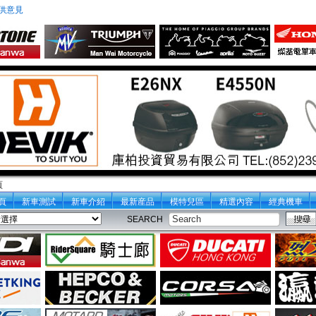
供意見
頁
頁
新車測試
新車介紹
最新産品
模特兒區
精選內容
經典機車
SEARCH