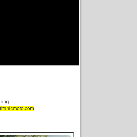
ng Kong
titanicmoto.com