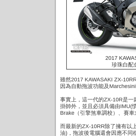
2017 KAWA
珍珠白配
雖然2017 KAWASAKI Z
因為自動拖波功能及Marche
事實上，這一代的ZX-10R是一
掛帥外，並且必須具備由IMU(
Brake（引擎煞車調校）、賽
而最新的ZX-10RR除了擁有以
油)，拖波後電腦還會因應不同