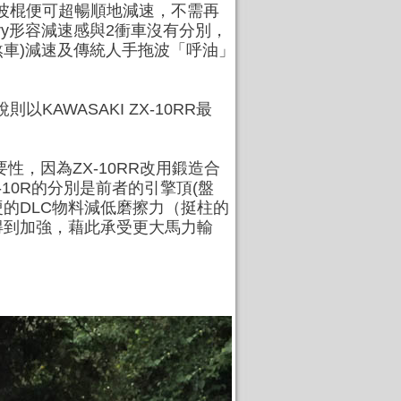
下波棍便可超暢順地減速，不需再
nry形容減速感與2衝車沒有分別，
擎煞車)減速及傳統人手拖波「呼油」
KAWASAKI ZX-10RR最
要性，因為ZX-10RR改用鍛造合
-10R的分別是前者的引擎頂(盤
硬的DLC物料減低磨擦力（挺柱的
得到加強，藉此承受更大馬力輸