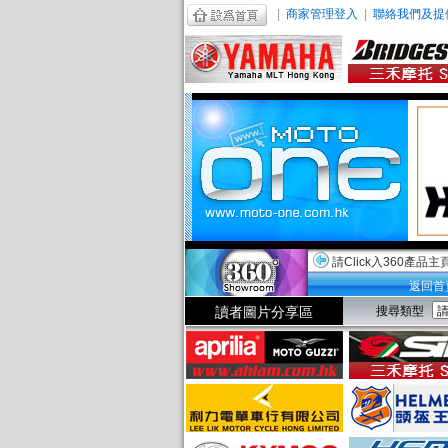
|
商家管理登入
|
聯絡我們及提
請Click入360產品主
返回首
讀者圖片分享區
搜尋類型