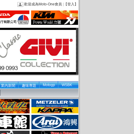
歡迎成為Moto-One會員
|
【登入】
Motogp
WSBK
業內新聞
趣味專題