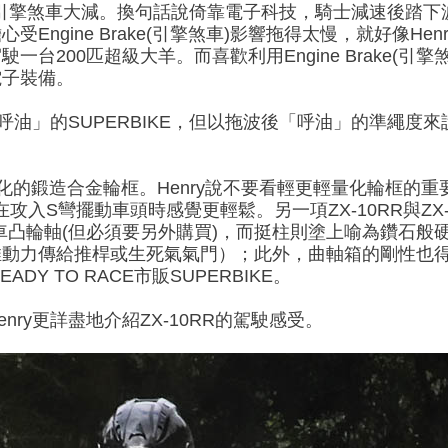
可使引擎煞車大減。換句話說倚靠電子科技，騎士減速後踏
Engine Brake(引擎煞車)影響拖得太慢，就好像He
台200匹超級大羊。而喜歡利用Engine Brake(引
電子裝備。
油」的SUPERBIKE，但以拖波後「呼油」的準繩度來說則以
更輕量化的鍛造合金輪框。Henry說不要看輕更輕量化輪框的重
在攻入S彎擺動車頭時感覺更輕鬆。另一項ZX-10RR與ZX
車凸輪軸(但必須要另外購買)，而挺柱則塗上喻為鑽石般
推動力傳給推桿或生死氣氣門）；此外，曲軸箱的剛性也
ADY TO RACE市販SUPERBIKE。
ry更詳盡地介紹ZX-10RR的駕駛感受。