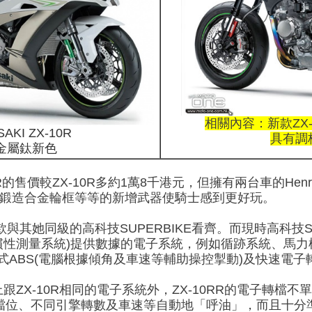
相關內容：新款ZX
SAKI ZX-10R
具有調
金屬鈦新色
X-10RR的售價較ZX-10R多約1萬8千港元，但擁有兩台車的H
sini鍛造合金輪框等等的新增武器使騎士感到更好玩。
款與其她同級的高科技SUPERBIKE看齊。而現時高科技SU
慣性測量系統)提供數據的電子系統，例如循跡系統、馬力模
車式ABS(電腦根據傾角及車速等輔助操控掣動)及快速電子
上跟ZX-10R相同的電子系統外，ZX-10RR的電子轉檔
檔位、不同引擎轉數及車速等自動地「呼油」，而且十分