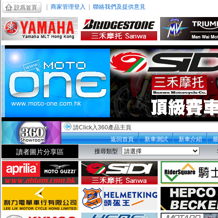
|
商家管理登入
|
聯絡我們及提供意見
請Click入360產品主頁
返回首頁
新車測試
新車介紹
讀者圖片分享區
搜尋類型