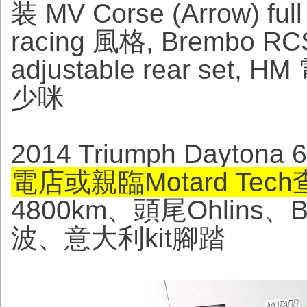
装 MV Corse (Arrow) 
racing 風格, Brembo 
adjustable rear set
少咪
2014 Triumph Daytona
電店或親臨Motard Tec
4800km、頭尾Ohlins
波、意大利kit腳踏