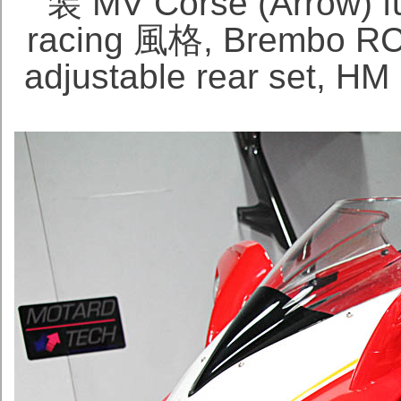
装 MV Corse (Arrow)
racing 風格, Brembo 
adjustable rear set