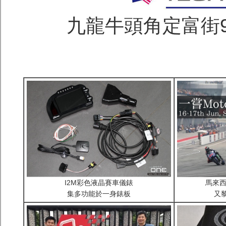
九龍牛頭角定富街96號
I2M彩色液晶賽車儀錶
馬來西
集多功能於一身錶板
又