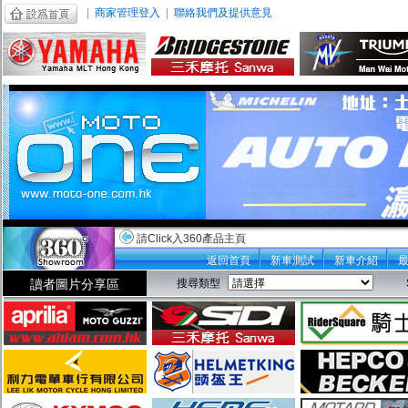
|
商家管理登入
|
聯絡我們及提供意見
請Click入360產品主頁
返回首頁
新車測試
新車介紹
讀者圖片分享區
搜尋類型