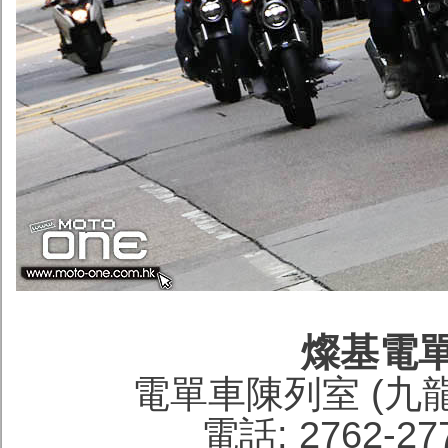
燦基電
電單車陳列室 (九
電話: 2762-27