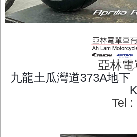
亞林電
九龍土瓜灣道373A地下 G/F.
K
Tel 