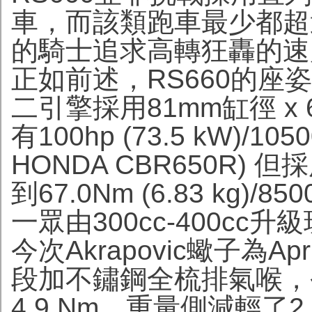
車，而該類跑車最少都超
的騎士追求高轉狂轟的速
正如前述，RS660的
二引擎採用81mm缸徑 x
有100hp (73.5 kW)/
HONDA CBR650R
到67.0Nm (6.83 kg)
一眾由300cc-400cc
今次Akrapovic蠍子為Ap
段加不鏽鋼全梳排氣喉，今
4.9 Nm，重量側減輕了