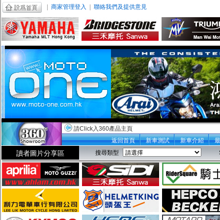
|
商家管理登入
|
聯絡我們及提供意見
請Click入360產品主頁
返回首頁
新車測試
新車介紹
讀者圖片分享區
搜尋類型