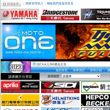
|
商家管理登入
|
聯絡我們及提供意見
請Click入360產品主頁
返回首頁
新車測試
新車介紹
讀者圖片分享區
搜尋類型