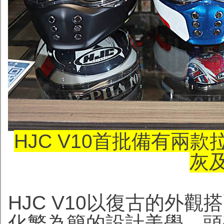
HJC V10首批備有兩
灰
HJC V10以復古的外
化繁為簡的設計美學。頭