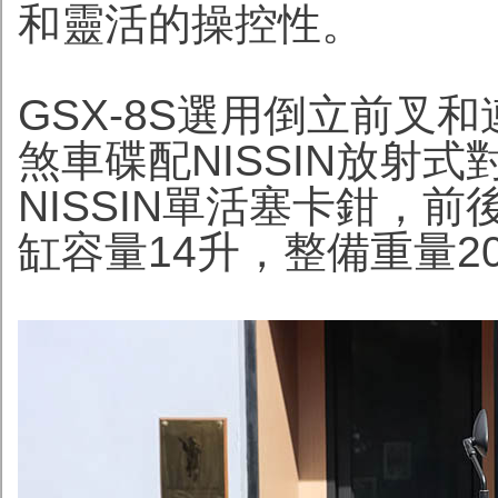
和靈活的操控性。
GSX-8S選用倒立前叉
煞車碟配NISSIN放射式
NISSIN單活塞卡鉗，
缸容量14升，整備重量20