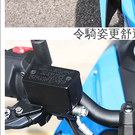
令騎姿更舒