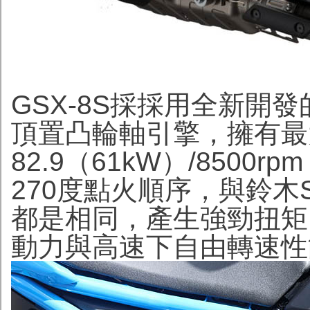
GSX-8S採採用全新開發的
頂置凸輪軸引擎，擁有最
82.9（61kW）/8500r
270度點火順序，與鈴木Su
都是相同，產生強勁扭矩
動力與高速下自由轉速性