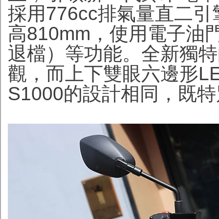
採用776cc排氣量直二
高810mm，使用電子
退檔）等功能。全新獨特
觀，而上下雙眼六邊形LE
S1000的設計相同，既