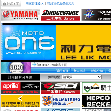
|
商家管理登入
|
聯絡我們及提供意見
請Click入360產品主頁
返回首頁
新車測試
新車介紹
讀者圖片分享區
搜尋類型